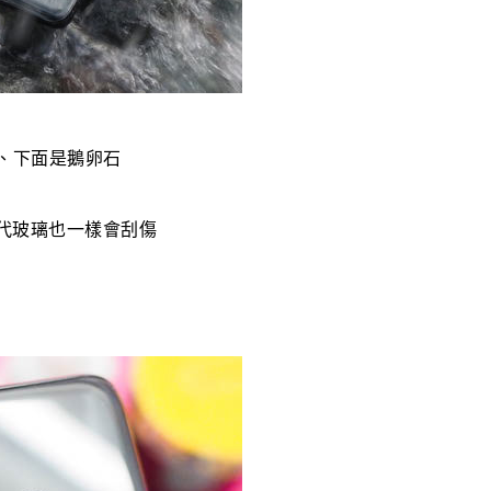
柱、下面是鵝卵石
代玻璃也一樣會刮傷