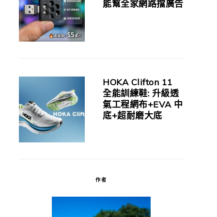
能幫全家網路擋廣告
HOKA Clifton 11
全能訓練鞋: 升級透
氣工程網布+EVA 中
底+超耐磨大底
作者