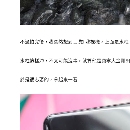
不過拍完後，我突然想到…. 靠! 我裸機，上面是水
水柱這樣沖，不太可能沒事，就算他是康寧大金剛5
於是很忐忑的，拿起來一看…