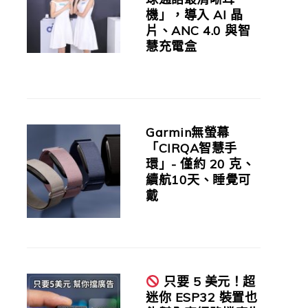
機」，導入 AI 晶
片、ANC 4.0 與智
慧充電盒
Garmin無螢幕
「CIRQA智慧手
環」- 僅約 20 克、
續航10天、睡覺可
戴
只要 5 美元！超
迷你 ESP32 裝置也