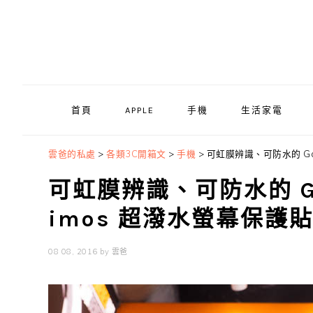
Skip
Skip
Skip
to
to
to
primary
main
primary
navigation
content
sidebar
首頁
APPLE
手機
生活家電
雲爸的私處
>
各類3C開箱文
>
手機
>
可虹膜辨識、可防水的 Gala
可虹膜辨識、可防水的 Gal
imos 超潑水螢幕保護
08 08, 2016
by
雲爸