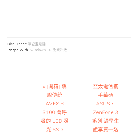
Filed Under:
筆記型電腦
Tagged With:
windows 10 免費升級
Previous
Next
« [開箱] 跳
亞太電信攜
Post:
Post:
脫傳統
手華碩
AVEXIR
ASUS，
S100 會呼
ZenFone 3
吸的 LED 發
系列 憑學生
光 SSD
證享買一送