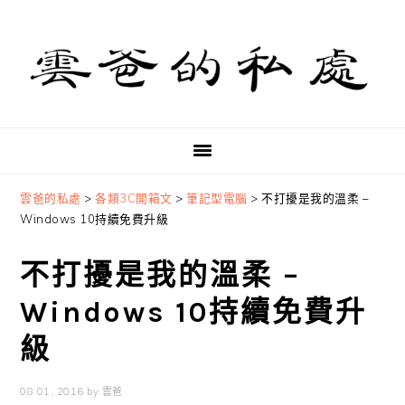
Skip
Skip
Skip
to
to
to
primary
main
primary
navigation
content
sidebar
雲爸的私處
>
各類3C開箱文
>
筆記型電腦
>
不打擾是我的溫柔 –
Windows 10持續免費升級
不打擾是我的溫柔 –
Windows 10持續免費升
級
08 01, 2016
by
雲爸