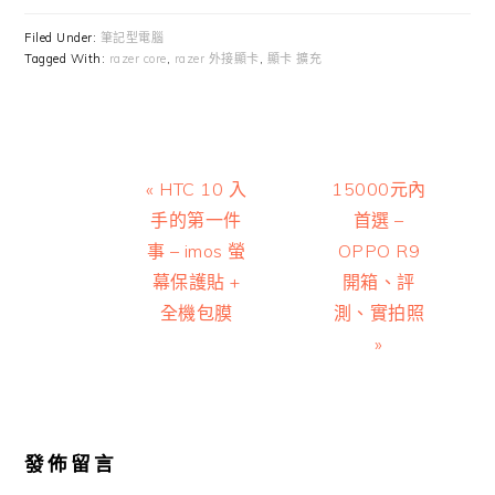
Filed Under:
筆記型電腦
Tagged With:
razer core
,
razer 外接顯卡
,
顯卡 擴充
Previous
Next
« HTC 10 入
15000元內
Post:
Post:
手的第一件
首選 –
事 – imos 螢
OPPO R9
幕保護貼 +
開箱、評
全機包膜
測、實拍照
»
Reader
Interactions
發佈留言