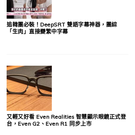
追韓團必裝！DeepSRT 雙語字幕神器，團綜
「生肉」直接變繁中字幕
又輕又好看 Even Realities 智慧顯示眼鏡正式登
台，Even G2、Even R1 同步上市