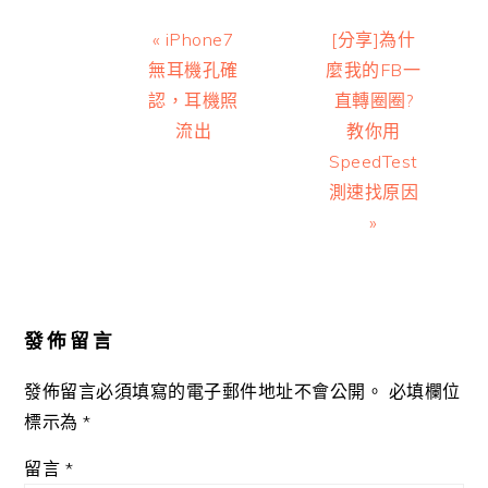
Previous
Next
« iPhone7
[分享]為什
Post:
Post:
無耳機孔確
麼我的FB一
認，耳機照
直轉圈圈?
流出
教你用
SpeedTest
測速找原因
»
Reader
Interactions
發佈留言
發佈留言必須填寫的電子郵件地址不會公開。
必填欄位
標示為
*
留言
*