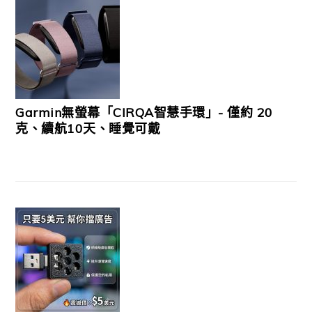
Garmin無螢幕「CIRQA智慧手環」- 僅約 20
克、續航10天、睡覺可戴