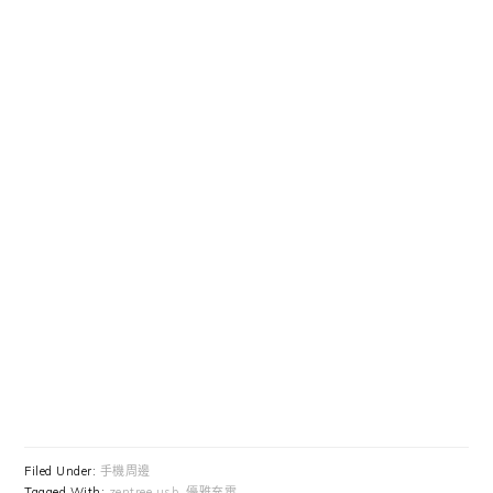
Filed Under:
手機周邊
Tagged With:
zentree usb
,
優雅充電