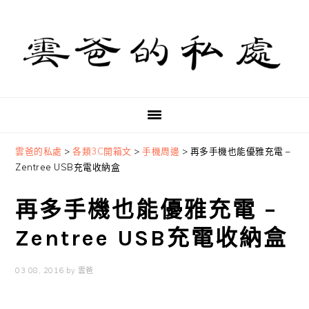
Skip
Skip
Skip
to
to
to
primary
main
primary
navigation
content
sidebar
雲爸的私處
>
各類3C開箱文
>
手機周邊
>
再多手機也能優雅充電 –
Zentree USB充電收納盒
再多手機也能優雅充電 –
Zentree USB充電收納盒
03 08, 2016
by
雲爸