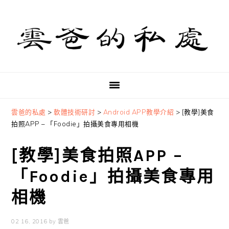
Skip
Skip
Skip
to
to
to
primary
main
primary
navigation
content
sidebar
雲爸的私處
>
軟體技術研討
>
Android APP教學介紹
>
[教學]美食
拍照APP – 「Foodie」拍攝美食專用相機
[教學]美食拍照APP –
「Foodie」拍攝美食專用
相機
02 16, 2016
by
雲爸