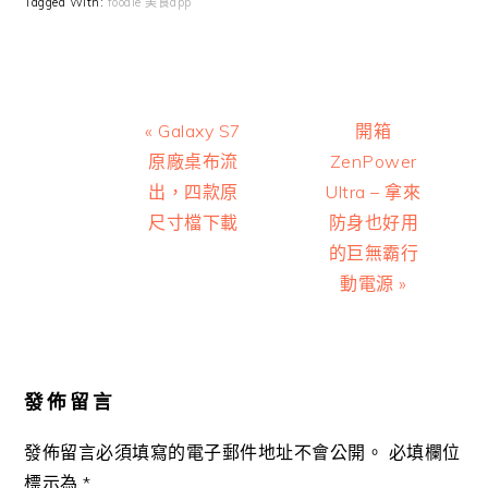
Tagged With:
foodie 美食app
Previous
Next
« Galaxy S7
開箱
Post:
Post:
原廠桌布流
ZenPower
出，四款原
Ultra – 拿來
尺寸檔下載
防身也好用
的巨無霸行
動電源 »
Reader
Interactions
發佈留言
發佈留言必須填寫的電子郵件地址不會公開。
必填欄位
標示為
*