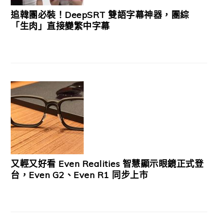
追韓團必裝！DeepSRT 雙語字幕神器，團綜
「生肉」直接變繁中字幕
又輕又好看 Even Realities 智慧顯示眼鏡正式登
台，Even G2、Even R1 同步上市