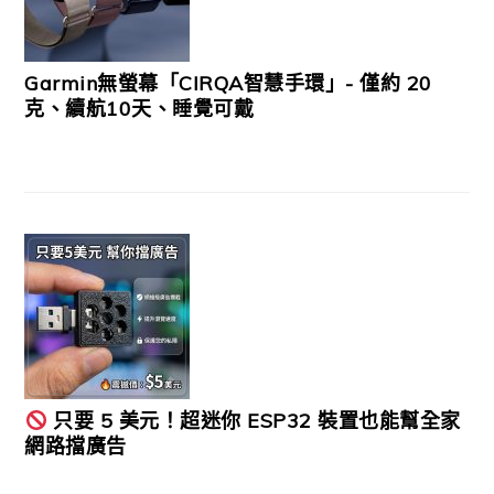
Garmin無螢幕「CIRQA智慧手環」- 僅約 20
克、續航10天、睡覺可戴
只要 5 美元！超迷你 ESP32 裝置也能幫全家
網路擋廣告