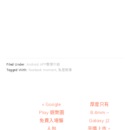
Filed Under:
Android APP教學介紹
Tagged With:
facebook moment
,
私密相簿
Previous
Next
« Google
厚度只有
Post:
Post:
Play 遊樂園
8.4mm –
免費入場懶
Galaxy J2
人包
平價上市，