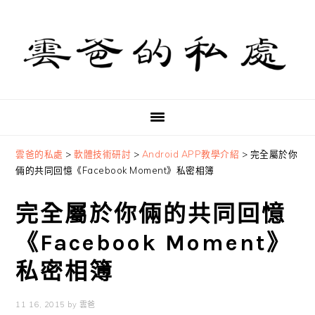
Skip
Skip
Skip
to
to
to
primary
main
primary
navigation
content
sidebar
雲爸的私處
>
軟體技術研討
>
Android APP教學介紹
>
完全屬於你
倆的共同回憶《Facebook Moment》私密相簿
完全屬於你倆的共同回憶
《Facebook Moment》
私密相簿
11 16, 2015
by
雲爸