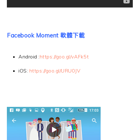
Facebook Moment 軟體下載
Android :
https://goo.gl/vAFk5t
iOS:
https://goo.gl/URU0JV