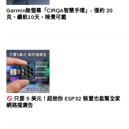
Garmin無螢幕「CIRQA智慧手環」- 僅約 20
克、續航10天、睡覺可戴
只要 5 美元！超迷你 ESP32 裝置也能幫全家
網路擋廣告