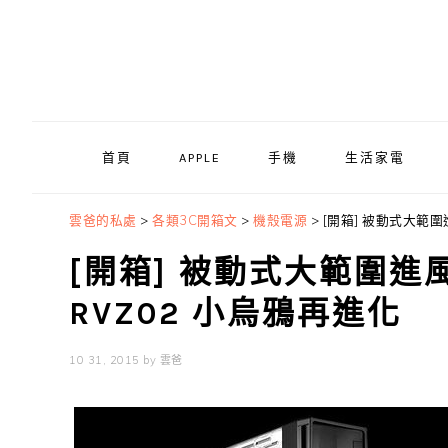
Skip
Skip
Skip
to
to
to
primary
main
primary
navigation
content
sidebar
首頁
APPLE
手機
生活家電
雲爸的私處
>
各類3C開箱文
>
機殼電源
>
[開箱] 被動式大範圍進風
[開箱] 被動式大範圍進風 S
RVZ02 小烏鴉再進化
10 31, 2015
by
雲爸