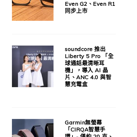
Even G2、Even R1
同步上市
soundcore 推出
Liberty 5 Pro 「全
球通話最清晰耳
機」，導入 AI 晶
片、ANC 4.0 與智
慧充電盒
Garmin無螢幕
「CIRQA智慧手
環」- 僅約 20 克、