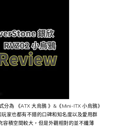
經正式分為 《ATX 大烏鴉 》&《Mini-ITX 小烏鴉》
場和玩家也都有不錯的口碑和知名度以及愛用群
擴充容積空間較大，但是外觀相對的並不纖薄