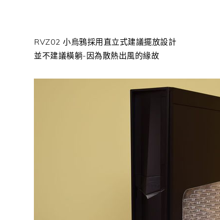
RVZ02 小烏鴉採用直立式建議擺放設計
並不建議橫躺-因為散熱出風的緣故