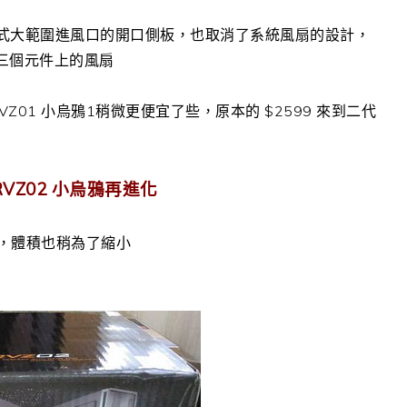
式大範圍進風口的開口側板，也取消了系統風扇的設計，
A三個元件上的風扇
VZ01 小烏鴉1稍微更便宜了些，原本的 $2599 來到二代
 RVZ02 小烏鴉再進化
彩盒，體積也稍為了縮小