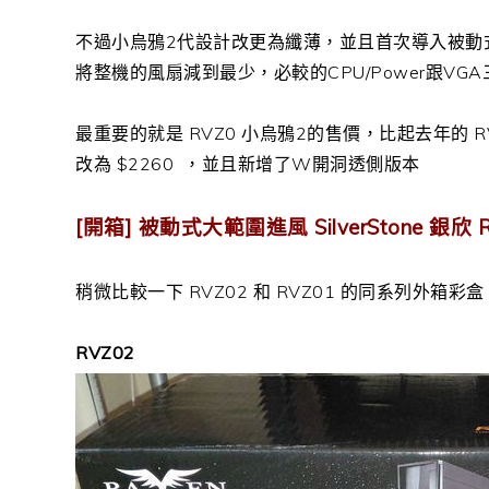
不過小烏鴉2代設計改更為纖薄，並且首次導入被動
將整機的風扇減到最少，必較的CPU/Power跟VG
最重要的就是 RVZ0 小烏鴉2的售價，比起去年的 R
改為 $2260 ，並且新增了W開洞透側版本
[開箱] 被動式大範圍進風 SilverStone 銀欣
稍微比較一下 RVZ02 和 RVZ01 的同系列外箱
RVZ02