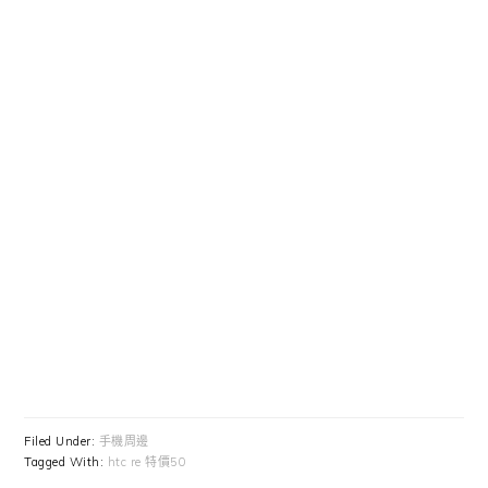
Filed Under:
手機周邊
Tagged With:
htc re 特價50