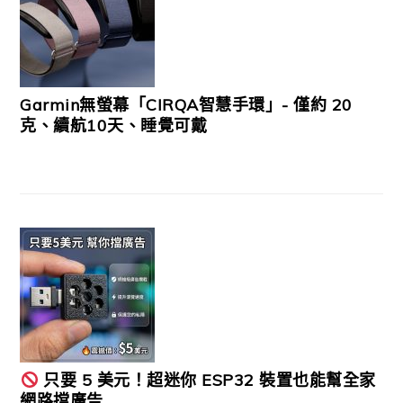
Garmin無螢幕「CIRQA智慧手環」- 僅約 20
克、續航10天、睡覺可戴
只要 5 美元！超迷你 ESP32 裝置也能幫全家
網路擋廣告