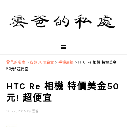
Skip
Skip
Skip
to
to
to
primary
main
primary
navigation
content
sidebar
雲爸的私處
>
各類3C開箱文
>
手機周邊
>
HTC Re 相機 特價美金
50元! 超便宜
HTC Re 相機 特價美金50
元! 超便宜
10 27, 2015
by
雲爸