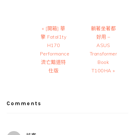
Previous
Next
« [開箱] 華
躺著坐著都
Post:
Post:
擎 Fatal1ty
好用 –
H170
ASUS
Performance
Transformer
流亡黯道特
Book
仕版
T100HA »
Reader
Interactions
Comments