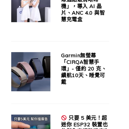
機」，導入 AI 晶
片、ANC 4.0 與智
慧充電盒
Garmin無螢幕
「CIRQA智慧手
環」- 僅約 20 克、
續航10天、睡覺可
戴
只要 5 美元！超
迷你 ESP32 裝置也