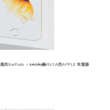
EarPods ，
1A2B(誤)
5V1A的APPLE 充電器