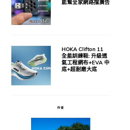
能幫全家網路擋廣告
HOKA Clifton 11
全能訓練鞋: 升級透
氣工程網布+EVA 中
底+超耐磨大底
作者