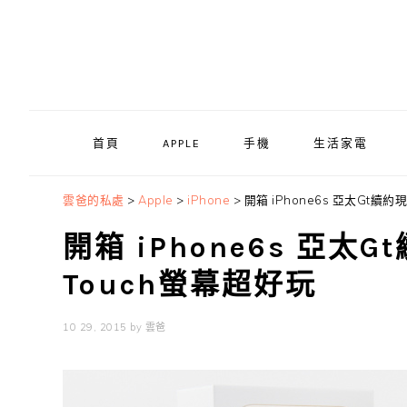
Skip
Skip
Skip
to
to
to
primary
main
primary
navigation
content
sidebar
首頁
APPLE
手機
生活家電
雲爸的私處
>
Apple
>
iPhone
>
開箱 iPhone6s 亞太Gt續
開箱 iPhone6s 亞太
Touch螢幕超好玩
10 29, 2015
by
雲爸