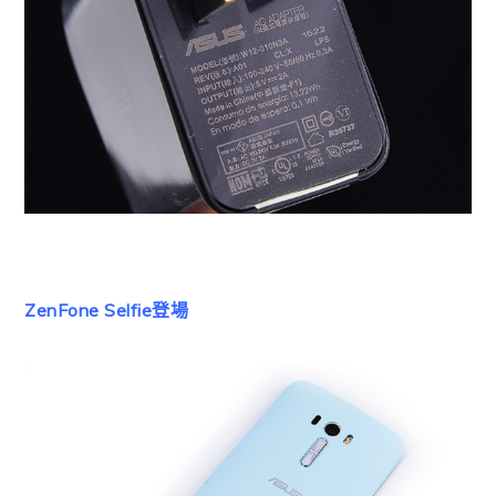
ZenFone Selfie登場