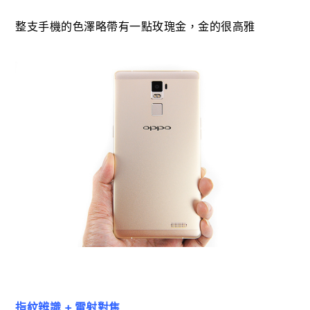
整支手機的色澤略帶有一點玫瑰金，金的很高雅
指紋辨識 + 雷射對焦