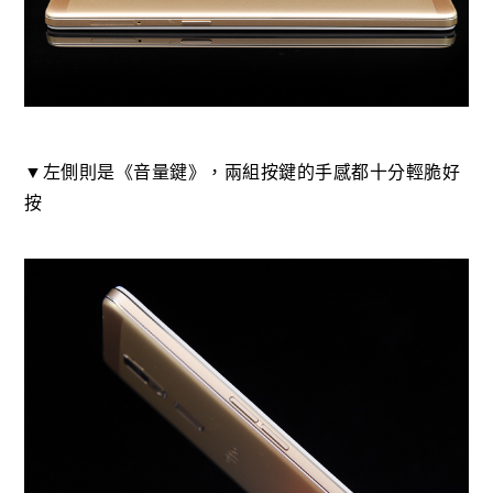
▼左側則是《音量鍵》，兩組按鍵的手感都十分輕脆好
按