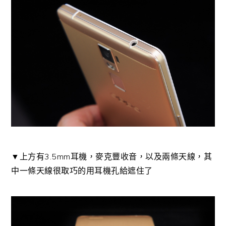
▼上方有3.5mm耳機，麥克豐收音，以及兩條天線，其
中一條天線很取巧的用耳機孔給遮住了