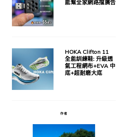
能幫全家網路擋廣告
HOKA Clifton 11
全能訓練鞋: 升級透
氣工程網布+EVA 中
底+超耐磨大底
作者