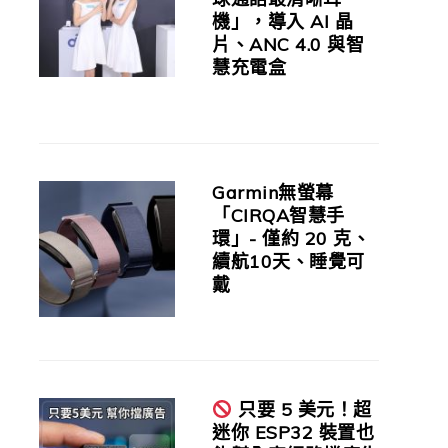
機」，導入 AI 晶
片、ANC 4.0 與智
慧充電盒
Garmin無螢幕
「CIRQA智慧手
環」- 僅約 20 克、
續航10天、睡覺可
戴
只要 5 美元！超
迷你 ESP32 裝置也