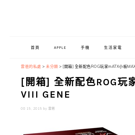
Skip
Skip
Skip
to
to
to
primary
main
primary
navigation
content
sidebar
首頁
APPLE
手機
生活家電
雲爸的私處
>
未分類
>
[開箱] 全新配色ROG玩家mATX小板MAXIMU
[開箱] 全新配色ROG玩
VIII GENE
08 15, 2015
by
雲爸