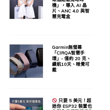
機」，導入 AI 晶
片、ANC 4.0 與智
慧充電盒
Garmin無螢幕
「CIRQA智慧手
環」- 僅約 20 克、
續航10天、睡覺可
戴
只要 5 美元！超
迷你 ESP32 裝置也