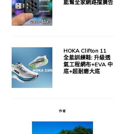
能幫全家網路擋廣告
HOKA Clifton 11
全能訓練鞋: 升級透
氣工程網布+EVA 中
底+超耐磨大底
作者