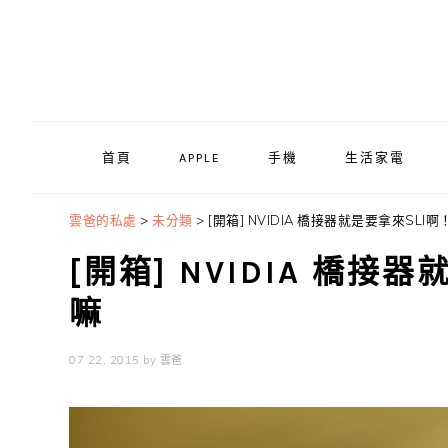
Skip
Skip
Skip
to
to
to
primary
main
primary
navigation
content
sidebar
首頁
APPLE
手機
生活家電
雲爸的私處
>
未分類
>
[開箱] NVIDIA 橋接器就是要拿來SLI
[開箱] NVIDIA 橋
嘛
07 22, 2015
by
雲爸