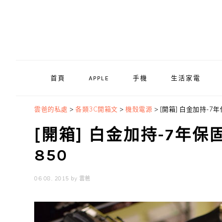
Skip
Skip
Skip
to
to
to
primary
main
primary
navigation
content
sidebar
首頁
APPLE
手機
生活家電
雲爸的私處
>
各類3C開箱文
>
機殼電源
>
[開箱] 白金加持-7年
[開箱] 白金加持-7年保
850
06 08, 2015
by
雲爸