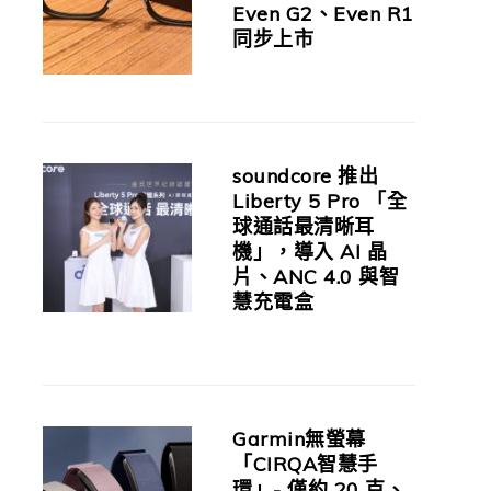
Even G2、Even R1
同步上市
soundcore 推出
Liberty 5 Pro 「全
球通話最清晰耳
機」，導入 AI 晶
片、ANC 4.0 與智
慧充電盒
Garmin無螢幕
「CIRQA智慧手
環」- 僅約 20 克、