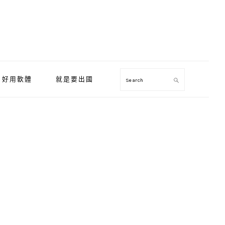
好用軟體
就是要出國
Search
Primary
Sidebar