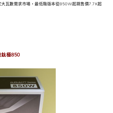
定大瓦數需求市場，最低階版本從850W起跳售價7.7K起
皇鈦極850