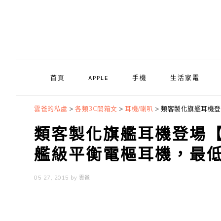
Skip
Skip
Skip
to
to
to
primary
main
primary
navigation
content
sidebar
首頁
APPLE
手機
生活家電
雲爸的私處
>
各類3C開箱文
>
耳機/喇叭
>
類客製化旗艦耳機登場【
類客製化旗艦耳機登場【NOB
艦級平衡電樞耳機，最低階
05 27, 2015
by
雲爸