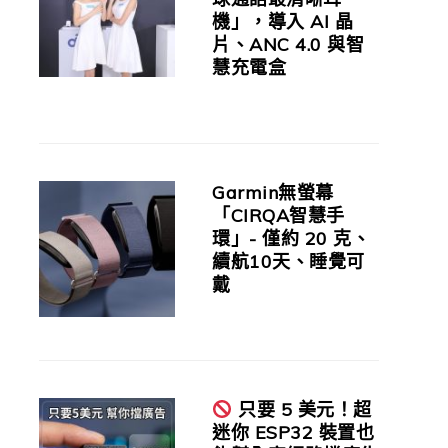
機」，導入 AI 晶
片、ANC 4.0 與智
慧充電盒
Garmin無螢幕
「CIRQA智慧手
環」- 僅約 20 克、
續航10天、睡覺可
戴
只要 5 美元！超
迷你 ESP32 裝置也