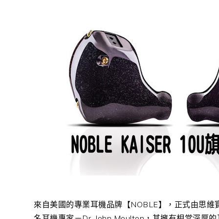
來自美國的專業耳機品牌【NOBLE】，正式由思維
名耳機專家－Dr. John Moulton，其擁有