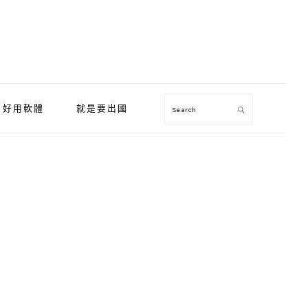
好用軟體
就是要出國
Search
Primary
Sidebar