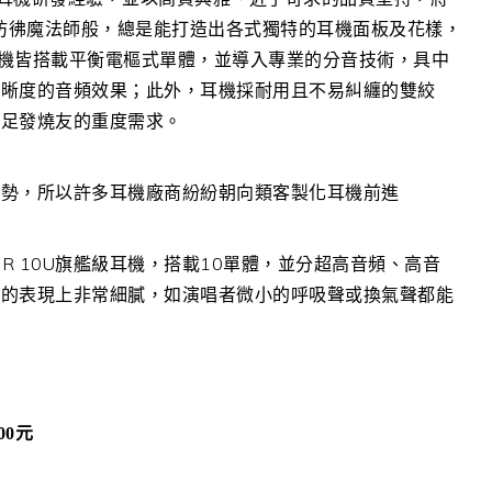
他彷彿魔法師般，總是能打造出各式獨特的耳機面板及花樣，
列耳機皆搭載平衡電樞式單體，並導入專業的分音技術，具中
清晰度的音頻效果；此外，耳機採耐用且不易糾纏的雙絞
滿足發燒友的重度需求。
趨勢，所以許多耳機廠商紛紛朝向類客製化耳機前進
SER 10U旗艦級耳機，搭載10單體，並分超高音頻、高音
次的表現上非常細膩，如演唱者微小的呼吸聲或換氣聲都能
00
元