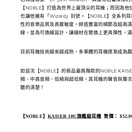
【NOBLE】打造為世界上最頂尖的耳機；而因為
也讓他擁有「Wizard」封號。【NOBLE】全系
性的音樂品質及高靈敏度，締造豐富的細節及超高
線，並為可換線設計，讓線材在替換上更具彈性，
目前耳機技術越來越成熟，多單體的耳機逐漸成為
如這次【NOBLE】的新品最高階款的NOBLE KAI
頻、中高音頻、低頻與超低頻，其耳機的聲音與層
聽的清楚！
【
NOBLE
】
KAISER 10U
旗艦級耳機
售價：
$52,9