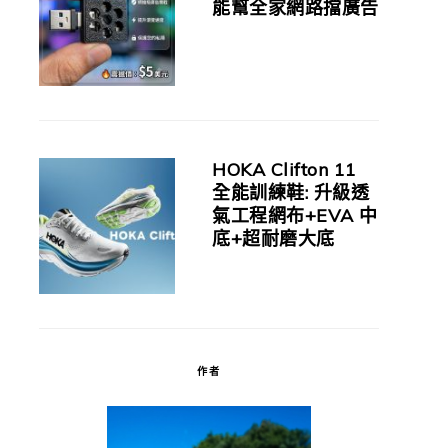
能幫全家網路擋廣告
HOKA Clifton 11
全能訓練鞋: 升級透
氣工程網布+EVA 中
底+超耐磨大底
作者