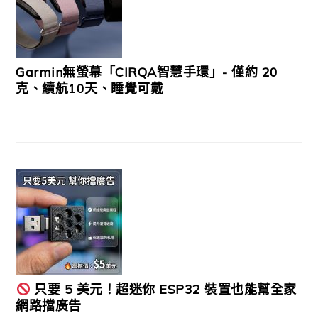
Garmin無螢幕「CIRQA智慧手環」- 僅約 20
克、續航10天、睡覺可戴
只要 5 美元！超迷你 ESP32 裝置也能幫全家
網路擋廣告