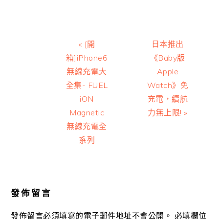
Previous
Next
« [開
日本推出
Post:
Post:
箱]iPhone6
《Baby版
無線充電大
Apple
全集- FUEL
Watch》免
iON
充電，續航
Magnetic
力無上限! »
無線充電全
系列
Reader
Interactions
發佈留言
發佈留言必須填寫的電子郵件地址不會公開。
必填欄位