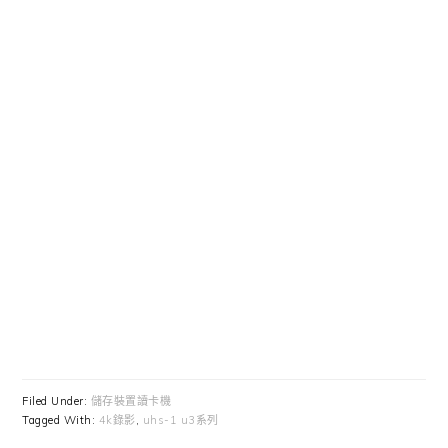
Filed Under:
儲存裝置讀卡機
Tagged With:
4k錄影
,
uhs-1 u3系列