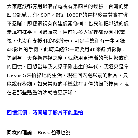
大家應該都有用過液晶電視看第四台的經驗，台灣的第
四台訊號只有480P，放到1080P的電視後畫質實在慘
不忍睹，即便電視有內建像素修補，也只能把鄰近的像
素填補抹平。回過頭來，目前很多人家裡都沒有4K電
視，也沒有支援4K的撥放器，可是手邊卻有一隻可錄
4K影片的手機，此時建議你一定要用4K來錄製影像，
等到有一天你換電視之後，就能用更清晰的影片撥放你
的回憶，回想當年我大兒子剛出生的年代，我還只是拿
Nexus S來拍攝她的生活，現在回去翻以前的照片，只
能說好模糊，如果當時的手機就有更佳的錄影技術，現
在看那些點點滴滴就會更清晰。
回憶無價，時間過了影片不能重拍
同樣的理論，
Basic老師
也說