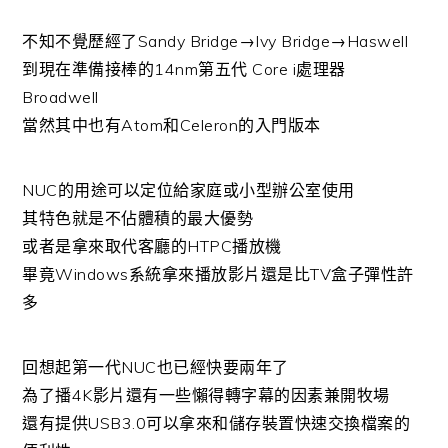
不知不覺歷經了Sandy Bridge→Ivy Bridge→Haswell
到現在準備接棒的14nm第五代 Core i處理器
Broadwell
當然其中也有Atom和Celeron的入門版本
NUC的用途可以定位給家庭或小型辦公室使用
其特色就是不佔體積的最大優勢
或者是拿來取代客廳的HTPC播放機
畢竟Windows系統拿來播放影片還是比TV盒子彈性許
多
回想起第一代NUC也已經快要兩年了
為了播4K影片還有一些懶得轉字幕的因素兼開牧場
還有提供USB3.0可以拿來和儲存裝置快速交換檔案的