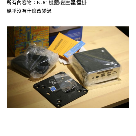
所有內容物︰NUC 機體/變壓器/壁掛
幾乎沒有什麼改變過