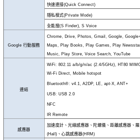
快速連接
(
Quick Connect
)
隱私模式
(
Private Mode
)
全能搜
(
S Finder
)
, S Voice
Chrome, Drive, Photos, Gmail, Google, Google
Google
行動服務
Maps, Play Books, Play Games, Play Newsstan
Music, Play Store, Voice Search, YouTube
WiFi: 802.11 a/b/g/n/ac (2.4/5GHz), HT80 MIM
Wi-Fi Direct, Mobile hotspot
Bluetooth®
: v4.1, A2DP, LE, apt-X, ANT+
連結
USB: USB 2.0
NFC
IR Remote
加速度計、光線感應器、陀螺儀、距離感應器、羅
感應器
(
Hall)
、心跳感應器
(
HRM)