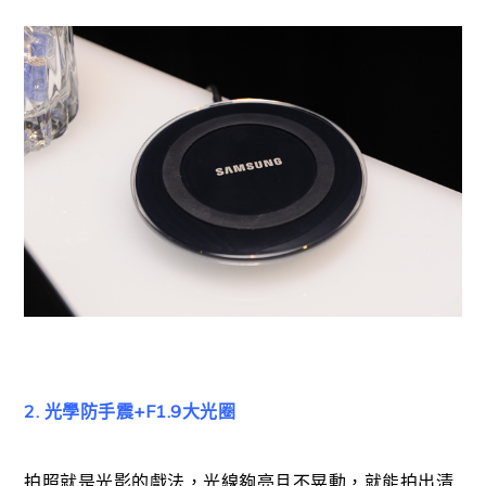
2. 光學防手震+F1.9大光圈
拍照就是光影的戲法，光線夠亮且不晃動，就能拍出清