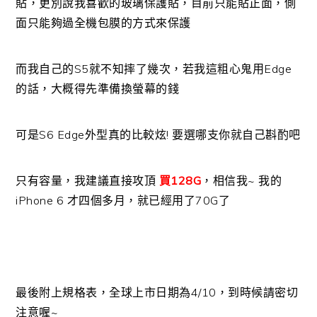
貼，更別說我喜歡的玻璃保護貼，目前只能貼正面，側
面只能夠過全機包膜的方式來保護
而我自己的S5就不知摔了幾次，若我這粗心鬼用Edge
的話，大概得先準備換螢幕的錢
可是S6 Edge外型真的比較炫! 要選哪支你就自己斟酌吧
只有容量，我建議直接攻頂
買128G
，相信我~ 我的
iPhone 6 才四個多月，就已經用了70G了
最後附上規格表，全球上市日期為4/10，到時候請密切
注意喔~