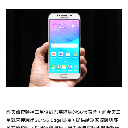
昨天熬夜轉播三星位於巴塞隆納的S6發表會，而今天三
星就直接端出S6/ S6 Edge實機，提供給眾家媒體與部
落客們拍照，以及實機體驗，過去幾年來我也摸過起碼