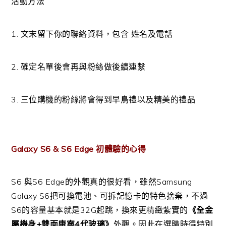
活動方法
1. 文末留下你的聯絡資料，包含 姓名及電話
2. 確定名單後會再與粉絲做後續連繫
3. 三位購機的粉絲將會得到早鳥禮以及精美的禮品
Galaxy S6 & S6 Edge 初體驗的心得
S6 與S6 Edge的外觀真的很好看，雖然Samsung
Galaxy S6把可換電池、可拆記憶卡的特色捨棄，不過
S6的容量基本就是32G起跳，換來更精緻紮實的
《全金
屬機身+雙面康寧4代玻璃》
外觀。因此在選購時得特別