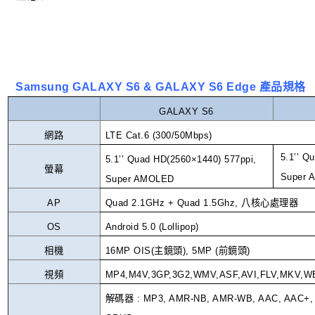
Samsung GALAXY S6
& GALAXY S6 Edge
產品規格
GALAXY S6
網路
LTE Cat.6 (300/50Mbps)
5.1’’ Q
5.1’’ Quad HD(2560×1440) 577ppi,
螢幕
Super
Super AMOLED
AP
Quad 2.1GHz + Quad 1.5Ghz,
八核心
處理器
OS
Android 5.0 (Lollipop)
相機
16MP OIS(
主鏡頭
), 5MP (
前鏡頭
)
視頻
MP4,M4V,3GP,3G2,WMV,ASF,AVI,FLV,MKV,W
解碼器
: MP3, AMR-NB, AMR-WB, AAC, AAC+, 