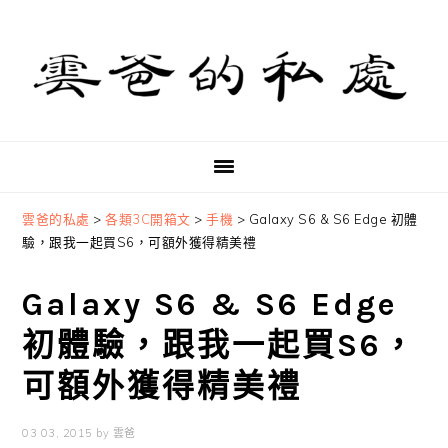
Skip
Skip
Skip
to
to
to
primary
main
primary
navigation
content
sidebar
雲爸的私處
>
各類3C開箱文
>
手機
>
Galaxy S6 & S6 Edge 初體
驗，跟我一起買S6，可額外獲得精美禮
Galaxy S6 & S6 Edge
初體驗，跟我一起買S6，
可額外獲得精美禮
03 03, 2015
by
雲爸