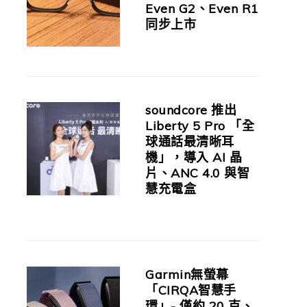
Even G2、Even R1
同步上市
soundcore 推出
Liberty 5 Pro 「全
球通話最清晰耳
機」，導入 AI 晶
片、ANC 4.0 與智
慧充電盒
Garmin無螢幕
「CIRQA智慧手
環」- 僅約 20 克、