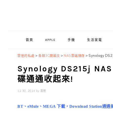
Skip
Skip
Skip
to
to
to
primary
main
primary
navigation
content
sidebar
首頁
APPLE
手機
生活家電
雲爸的私處
>
各類3C開箱文
>
NAS雲端儲存
>
Synology 
Synology DS215j
碟通通收起來!
12 30, 2014
by
雲爸
BT
、
eMule
、MEGA 下載，Download Station通