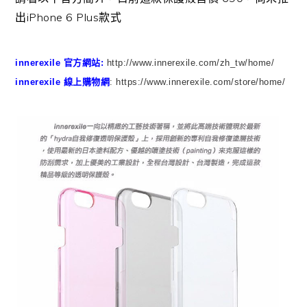
出iPhone 6 Plus款式
innerexile 官方網站:
http://www.innerexile.com/zh_tw/home/
innerexile 線上購物網
:
https://www.innerexile.com/store/home/