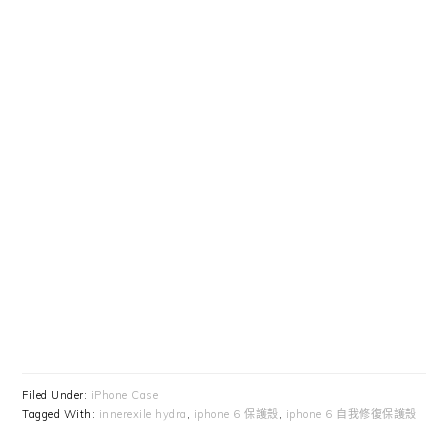
Filed Under:
iPhone Case
Tagged With:
innerexile hydra
,
iphone 6 保護殼
,
iphone 6 自我修復保護殼