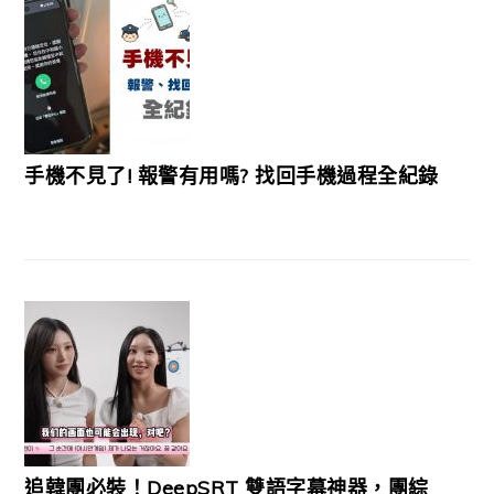
手機不見了! 報警有用嗎? 找回手機過程全紀錄
追韓團必裝！DeepSRT 雙語字幕神器，團綜