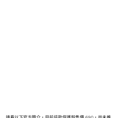
請看以下官方簡介，目前這款保護殼售價 690，尚未推