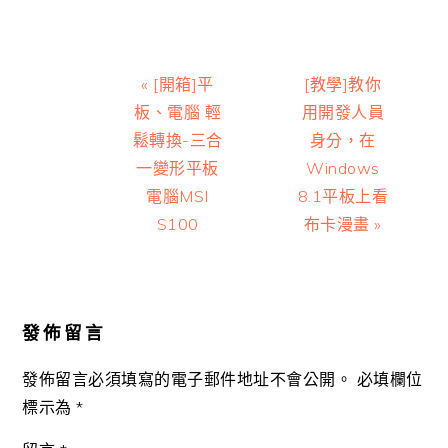
Previous
Next
« [開箱]平
[教學]教你
Post:
Post:
板、電腦 輕
用開發人員
鬆轉換-三合
身分，在
一變形平板
Windows
電腦MSI
8.1平板上看
S100
布卡漫畫 »
Reader
Interactions
發佈留言
發佈留言必須填寫的電子郵件地址不會公開。
必填欄位
標示為
*