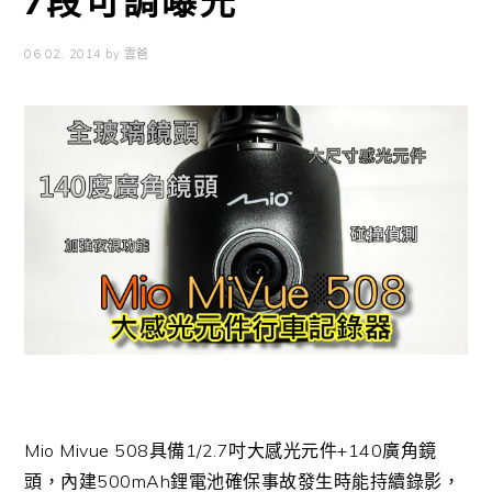
7段可調曝光
06 02, 2014
by
雲爸
Mio Mivue 508具備1/2.7吋大感光元件+140廣角鏡
頭，內建500mAh鋰電池確保事故發生時能持續錄影，