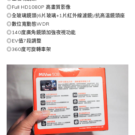
◎Full HD1080P 高畫質影像
◎全玻璃鏡頭(6片玻璃+1片紅外線濾鏡)/抗高溫鏡頭座
◎數位寬動態WDR
◎140度廣角鏡頭加強夜視功能
◎EV值7段調整
◎360度可旋轉車架