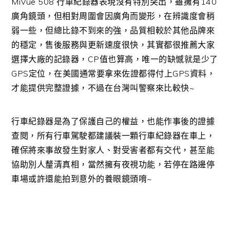
MiVue 508 行車紀錄器表現沒有特別突出，雖擁有140
廣角鏡頭，但相對周圍會因廣角而變形，在辨識度會稍
弱一些，但總比錄不到來的強，品質相較於其他品牌來
的穩定，售後服務與更新速度很快，其實都很推薦大家
選擇大廠的記錄器，CP值也算高，唯一的缺憾就是少了
GPS定位，在美國通常要拿來佐證都得付上GPS資料，
才能提供完整證據，不過在台灣叫警察來比較快~
行車紀錄器是為了保護自己的權益，也能作事後的證據
查閱，所有行車駕駛都建議裝一顆行車紀錄器在車上，
確保將來事故發生對家人、對受害者都有交代，甚至能
協助別人釐清真相，當然擁有夜視功能，若停在路邊停
車場或許還能拍到意外的養眼鏡頭唷~