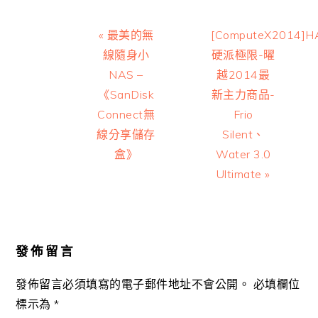
Previous
Next
« 最美的無
[ComputeX2014]
Post:
Post:
線隨身小
硬派極限-曜
NAS –
越2014最
《SanDisk
新主力商品-
Connect無
Frio
線分享儲存
Silent、
盒》
Water 3.0
Ultimate »
Reader
Interactions
發佈留言
發佈留言必須填寫的電子郵件地址不會公開。
必填欄位
標示為
*