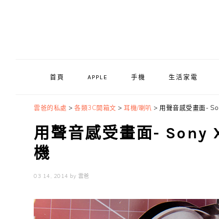
Skip
Skip
Skip
to
to
to
primary
main
primary
navigation
content
sidebar
首頁
APPLE
手機
生活家電
雲爸的私處
>
各類3C開箱文
>
耳機/喇叭
>
用聲音感受畫面- So
用聲音感受畫面- Sony
機
03 14, 2014
by
雲爸