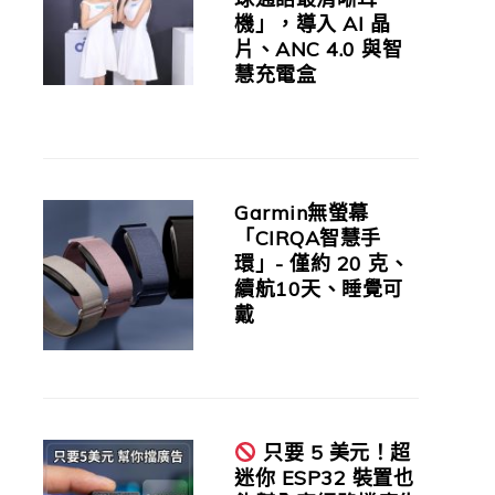
機」，導入 AI 晶
片、ANC 4.0 與智
慧充電盒
Garmin無螢幕
「CIRQA智慧手
環」- 僅約 20 克、
續航10天、睡覺可
戴
只要 5 美元！超
迷你 ESP32 裝置也