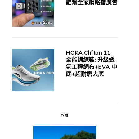
能幫全家網路擋廣告
HOKA Clifton 11
全能訓練鞋: 升級透
氣工程網布+EVA 中
底+超耐磨大底
作者