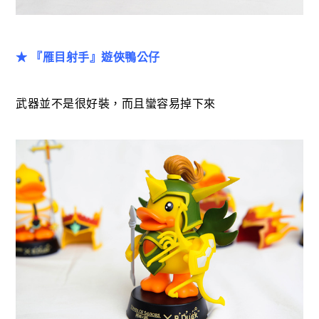
★ 『雁目射手』遊俠鴨公仔
武器並不是很好裝，而且蠻容易掉下來