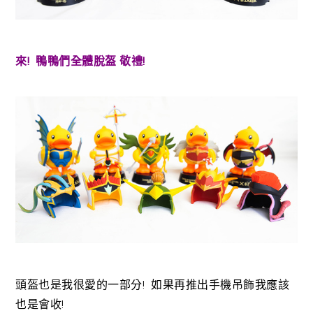
來! 鴨鴨們全體脫盔 敬禮!
頭盔也是我很愛的一部分! 如果再推出手機吊飾我應該
也是會收!