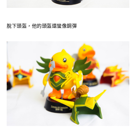
脫下頭盔，他的頭盔還蠻像鋼彈