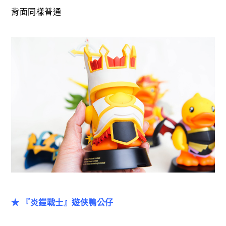
背面同樣普通
★ 『炎鎧戰士』遊俠鴨公仔