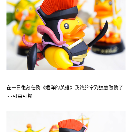
在一日復刻任務《遠洋的英雄》我終於拿到這隻鴨鴨了
~~可喜可賀