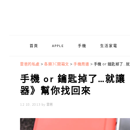
Skip
Skip
Skip
to
to
to
primary
main
primary
navigation
content
sidebar
首頁
APPLE
手機
生活家電
雲爸的私處
>
各類3C開箱文
>
手機周邊
>
手機 or 鑰匙掉了…
手機 or 鑰匙掉了…就讓《
器》幫你找回來
12 18, 2013
by
雲爸