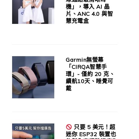
機」，導入 AI 晶
片、ANC 4.0 與智
慧充電盒
Garmin無螢幕
「CIRQA智慧手
環」- 僅約 20 克、
續航10天、睡覺可
戴
只要 5 美元！超
迷你 ESP32 裝置也