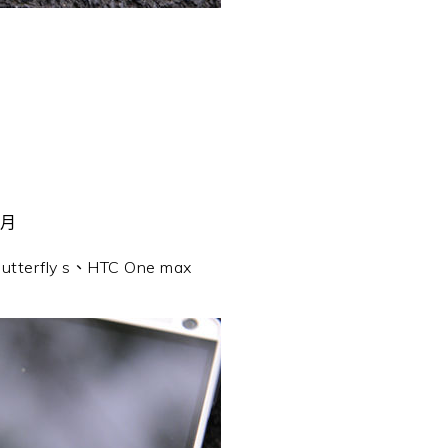
個月
terfly s、HTC One max