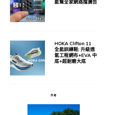
能幫全家網路擋廣告
HOKA Clifton 11
全能訓練鞋: 升級透
氣工程網布+EVA 中
底+超耐磨大底
作者