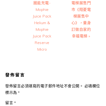
Post:
Post:
圈能充電-
電梯展售門
Mophie
市《翔菱電
Juice Pack
梯展售中
Helium &
心》，量身
Mophie
訂做自家的
Juice Pack
幸福電梯 »
Reserve
Micro
Reader
Interactions
發佈留言
發佈留言必須填寫的電子郵件地址不會公開。
必填欄位
標示為
*
留言
*