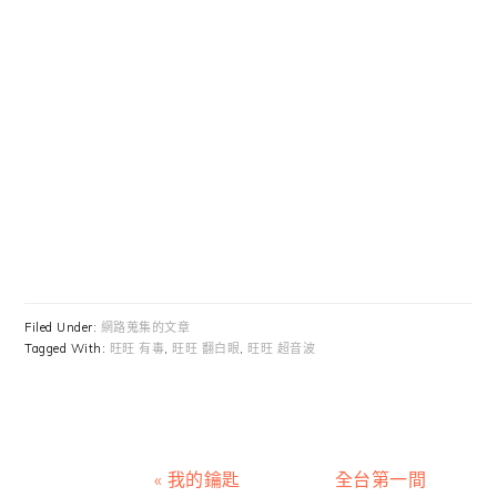
Filed Under:
網路蒐集的文章
Tagged With:
旺旺 有毒
,
旺旺 翻白眼
,
旺旺 超音波
Previous
Next
« 我的鑰匙
全台第一間