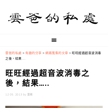
Skip
Skip
Skip
to
to
to
primary
main
primary
navigation
content
sidebar
雲爸的私處
>
有趣的分享
>
網路蒐集的文章
>
旺旺經過超音波消毒
之後，結果…..
旺旺經過超音波消毒之
後，結果…..
12 05, 2013
by
雲爸