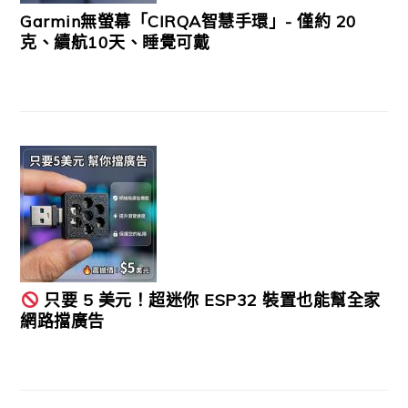
Garmin無螢幕「CIRQA智慧手環」- 僅約 20
克、續航10天、睡覺可戴
只要 5 美元！超迷你 ESP32 裝置也能幫全家
網路擋廣告