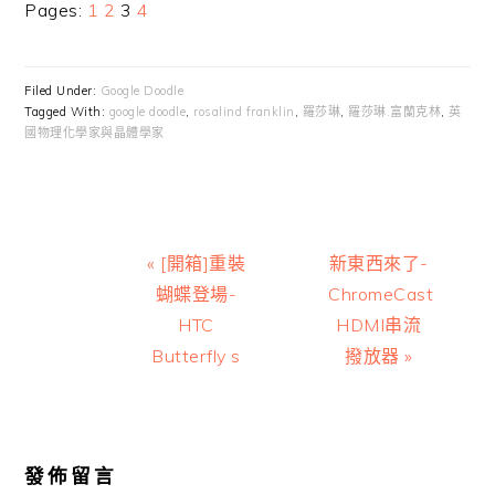
Page
Page
Page
Page
Pages:
1
2
3
4
Filed Under:
Google Doodle
Tagged With:
google doodle
,
rosalind franklin
,
羅莎琳
,
羅莎琳.富蘭克林
,
英
國物理化學家與晶體學家
Previous
Next
« [開箱]重裝
新東西來了-
Post:
Post:
蝴蝶登場-
ChromeCast
HTC
HDMI串流
Butterfly s
撥放器 »
Reader
Interactions
發佈留言