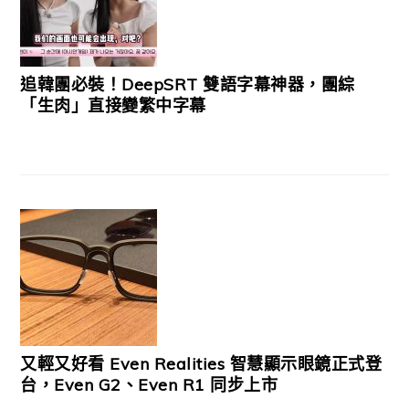
追韓團必裝！DeepSRT 雙語字幕神器，團綜
「生肉」直接變繁中字幕
又輕又好看 Even Realities 智慧顯示眼鏡正式登
台，Even G2、Even R1 同步上市