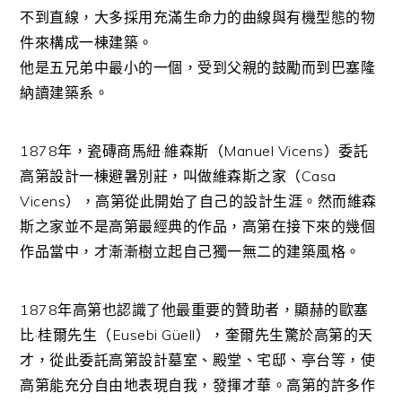
不到直線，大多採用充滿生命力的曲線與有機型態的物
件來構成一棟建築。
他是五兄弟中最小的一個，受到父親的鼓勵而到巴塞隆
納讀建築系。
1878年，瓷磚商馬紐·維森斯（Manuel Vicens）委託
高第設計一棟避暑別莊，叫做維森斯之家（Casa
Vicens），高第從此開始了自己的設計生涯。然而維森
斯之家並不是高第最經典的作品，高第在接下來的幾個
作品當中，才漸漸樹立起自己獨一無二的建築風格。
1878年高第也認識了他最重要的贊助者，顯赫的歐塞
比·桂爾先生（Eusebi Güell），奎爾先生驚於高第的天
才，從此委託高第設計墓室、殿堂、宅邸、亭台等，使
高第能充分自由地表現自我，發揮才華。高第的許多作