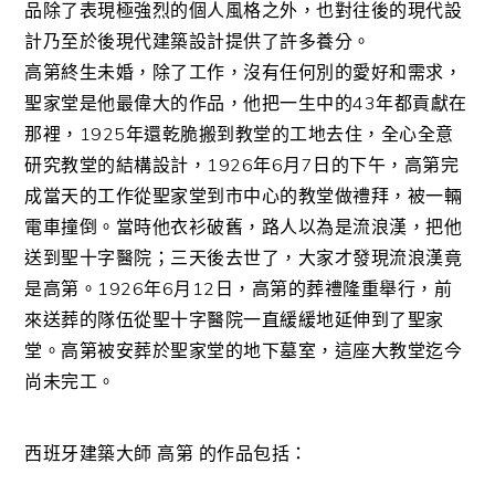
品除了表現極強烈的個人風格之外，也對往後的現代設
計乃至於後現代建築設計提供了許多養分。
高第終生未婚，除了工作，沒有任何別的愛好和需求，
聖家堂是他最偉大的作品，他把一生中的43年都貢獻在
那裡，1925年還乾脆搬到教堂的工地去住，全心全意
研究教堂的結構設計，1926年6月7日的下午，高第完
成當天的工作從聖家堂到市中心的教堂做禮拜，被一輛
電車撞倒。當時他衣衫破舊，路人以為是流浪漢，把他
送到聖十字醫院；三天後去世了，大家才發現流浪漢竟
是高第。1926年6月12日，高第的葬禮隆重舉行，前
來送葬的隊伍從聖十字醫院一直緩緩地延伸到了聖家
堂。高第被安葬於聖家堂的地下墓室，這座大教堂迄今
尚未完工。
西班牙建築大師 高第 的作品包括：