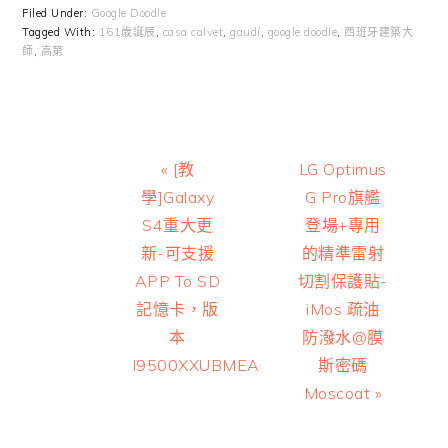
Filed Under:
Google Doodle
Tagged With:
161歲誕辰
,
casa calvet
,
gaudí
,
google doodle
,
西班牙建築大
師
,
高第
Previous
Next
« [教
LG Optimus
Post:
Post:
學]Galaxy
G Pro旗艦
S4重大更
登場+專用
新-可支援
的精準雷射
APP To SD
切割保護貼-
記憶卡，版
iMos 疏油
本
防潑水@膜
I9500XXUBMEA
斯密碼
Moscoat »