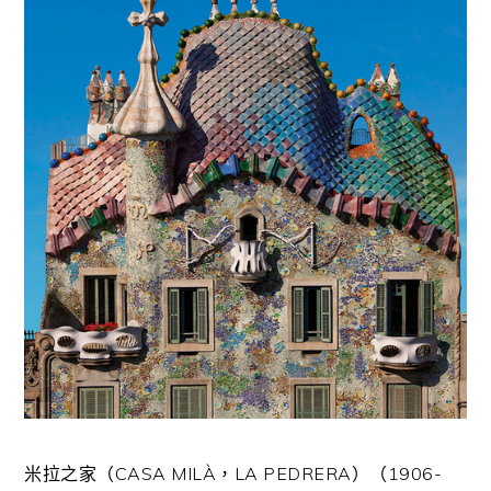
米拉之家（CASA MILÀ，LA PEDRERA）（1906-