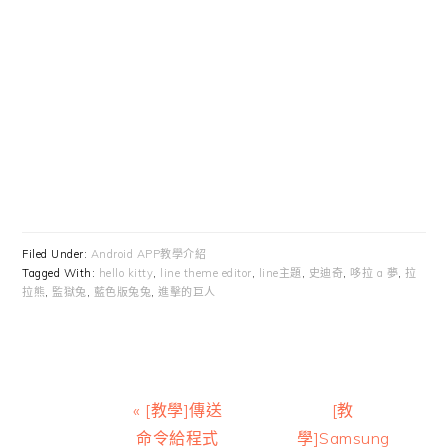
Filed Under:
Android APP教學介紹
Tagged With:
hello kitty
,
line theme editor
,
line主題
,
史迪奇
,
哆拉 a 夢
,
拉
拉熊
,
監獄兔
,
藍色版兔兔
,
進擊的巨人
Previous
Next
« [教學]傳送
[教
Post:
Post:
命令給程式
學]Samsung