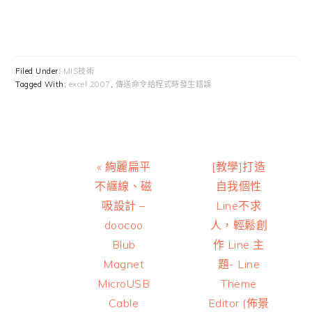
Filed Under:
MIS技術
Tagged With:
excel 2007
,
傳送命令給程式時發生錯誤
Previous
Next
« 絢麗扁平
[教學]打造
Post:
Post:
不纏線、磁
自我個性
吸設計 –
Line不求
doocoo
人，輕鬆創
Blub
作 Line 主
Magnet
題- Line
MicroUSB
Theme
Cable
Editor (佈景