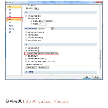
參考來源:
http://tinyurl.com/khatqfb