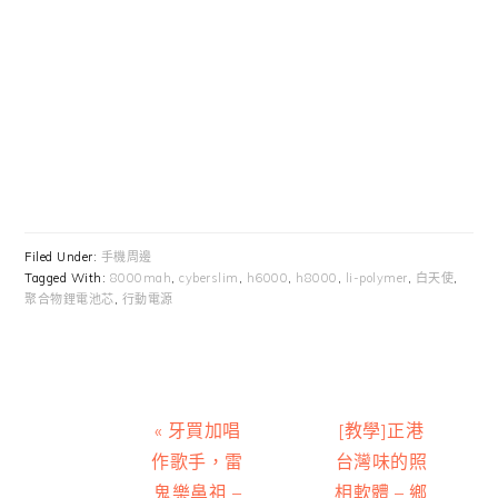
Filed Under:
手機周邊
Tagged With:
8000mah
,
cyberslim
,
h6000
,
h8000
,
li-polymer
,
白天使
,
聚合物鋰電池芯
,
行動電源
Previous
Next
« 牙買加唱
[教學]正港
Post:
Post:
作歌手，雷
台灣味的照
鬼樂鼻祖 –
相軟體 – 鄉