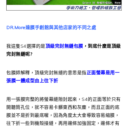
DR.More達膜手創館與其他店家的不同之處
我這隻S4選擇的是
頂級完封無縫包膜
，到底什麼是頂級
完封無縫呢?
包膜師解釋，頂級完封無縫的意思是指
正面螢幕是用一
張膜一體成型由上往下折
用一張膜完整的將螢幕縫隙封起來，S4的正面等於只有
開聽筒孔位，就不容易卡髒東西和灰塵，而且正面的底
膜並不是折到最底喔，因為角度太大會導致容易縮膜，
往下折一些到機殻接縫，再用邊條加強固定，邊條才有