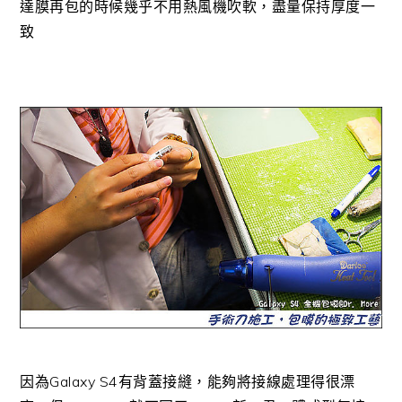
達膜再包的時候幾乎不用熱風機吹軟，盡量保持厚度一
致
因為Galaxy S4有背蓋接縫，能夠將接線處理得很漂