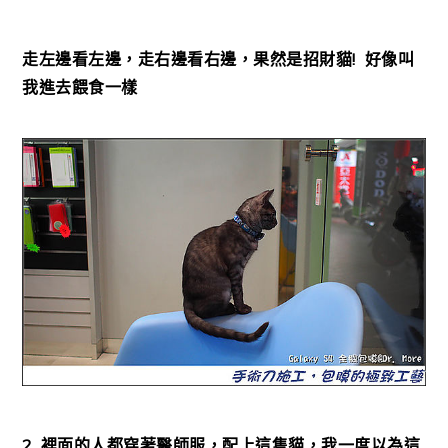
走左邊看左邊，走右邊看右邊，果然是招財貓! 好像叫
我進去餵食一樣
2. 裡面的人都穿著醫師服，配上這隻貓，我一度以為這