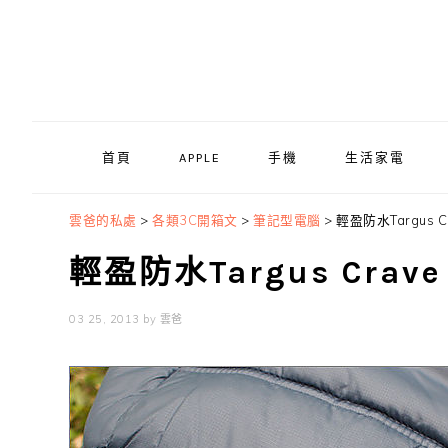
Skip
Skip
Skip
to
to
to
primary
main
primary
navigation
content
sidebar
首頁
APPLE
手機
生活家電
雲爸的私處
>
各類3C開箱文
>
筆記型電腦
>
輕盈防水Targus C
輕盈防水Targus Crav
03 25, 2013
by
雲爸