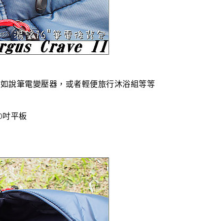
比如說筆電變壓器，或者輕便旅行沐浴組等等
0吋平板