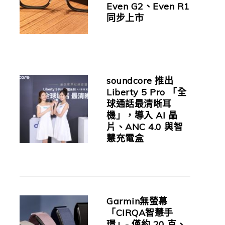
Even G2、Even R1
同步上市
soundcore 推出
Liberty 5 Pro 「全
球通話最清晰耳
機」，導入 AI 晶
片、ANC 4.0 與智
慧充電盒
Garmin無螢幕
「CIRQA智慧手
環」- 僅約 20 克、