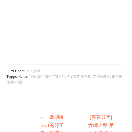
Filed Under:
MIS技術
Tagged With:
不錄音時
,
儲存空間不足
,
務必關閉麥克風
,
文件已儲存
,
語音辨
識資料流失
Previous
Next
« 一鍵刷機
[夾克分享]
Post:
Post:
root的好工
大師之路 第