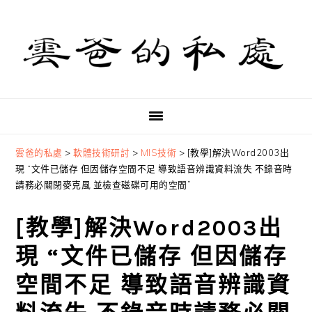
Skip
Skip
Skip
to
to
to
primary
main
primary
navigation
content
sidebar
雲爸的私處
>
軟體技術研討
>
MIS技術
>
[教學]解決Word2003出
現 “文件已儲存 但因儲存空間不足 導致語音辨識資料流失 不錄音時
請務必關閉麥克風 並檢查磁碟可用的空間”
[教學]解決Word2003出
現 “文件已儲存 但因儲存
空間不足 導致語音辨識資