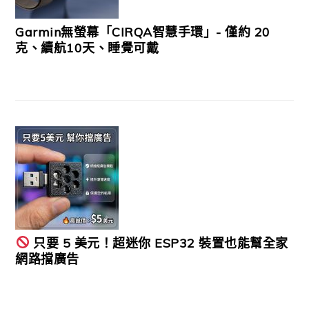
Garmin無螢幕「CIRQA智慧手環」- 僅約 20
克、續航10天、睡覺可戴
只要 5 美元！超迷你 ESP32 裝置也能幫全家
網路擋廣告