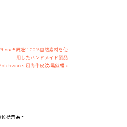
ext
iPhone5周邊]100%自然素材を使
ost:
用したハンドメイド製品
Patchworks 風尚牛皮紋/黑鈦框 »
欄位標示為
*