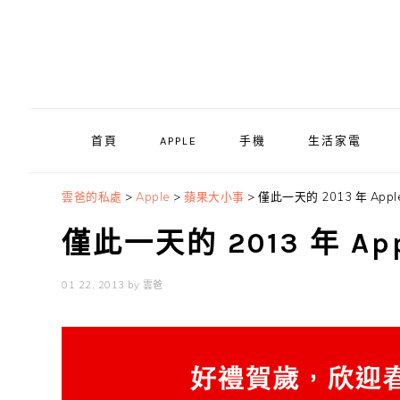
Skip
Skip
Skip
to
to
to
primary
main
primary
navigation
content
sidebar
首頁
APPLE
手機
生活家電
雲爸的私處
>
Apple
>
蘋果大小事
>
僅此一天的 2013 年 App
僅此一天的 2013 年 A
01 22, 2013
by
雲爸