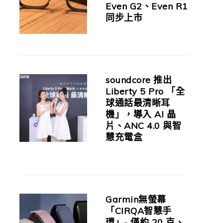
Even G2、Even R1
同步上市
soundcore 推出
Liberty 5 Pro 「全
球通話最清晰耳
機」，導入 AI 晶
片、ANC 4.0 與智
慧充電盒
Garmin無螢幕
「CIRQA智慧手
環」- 僅約 20 克、