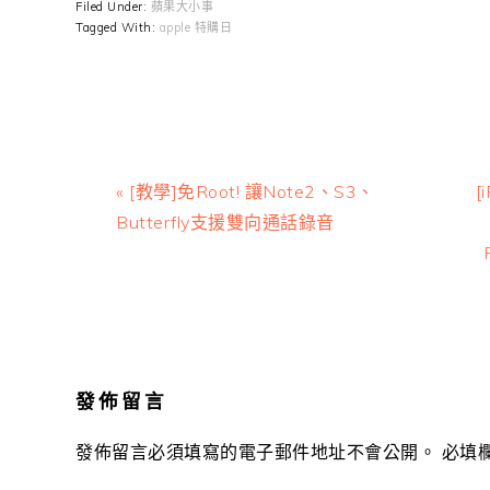
Filed Under:
蘋果大小事
Tagged With:
apple 特購日
Previous
N
« [教學]免Root! 讓Note2、S3、
[
Post:
P
Butterfly支援雙向通話錄音
Reader
Interactions
發佈留言
發佈留言必須填寫的電子郵件地址不會公開。
必填