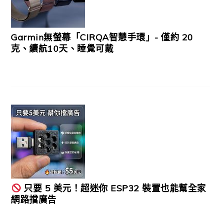
Garmin無螢幕「CIRQA智慧手環」- 僅約 20
克、續航10天、睡覺可戴
只要 5 美元！超迷你 ESP32 裝置也能幫全家
網路擋廣告