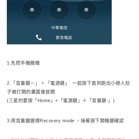
1.
先把手機關機
2.「音量鍵－」 + 「
電源鍵
」 一起按下直到跑出小綠人肚
子被打開的畫面後放開
(三星的要按
「
Home
」
+
「
電源鍵
」
＋
「
音量鍵-
」
)
3.用音量鍵選擇Recovery mode ，接著按下開機鍵確認