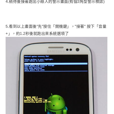
4.稍待後接著跑出小綠人的警示畫面(有個3角型警示標誌)
5.看到以上畫面後”先”按住「開機鍵」，”接著” 按下「音量
+」，約1.2秒後就跑出來系統選項了