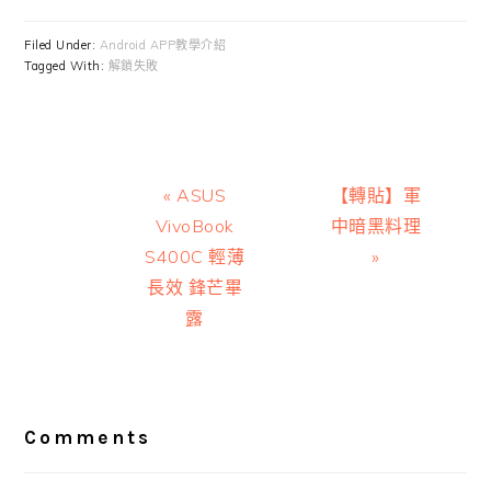
Filed Under:
Android APP教學介紹
Tagged With:
解鎖失敗
Previous
Next
« ASUS
【轉貼】軍
Post:
Post:
VivoBook
中暗黑料理
S400C 輕薄
»
長效 鋒芒畢
露
Reader
Interactions
Comments