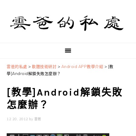
Skip
Skip
Skip
to
to
to
primary
main
primary
navigation
content
sidebar
雲爸的私處
>
軟體技術研討
>
Android APP教學介紹
>
[教
學]Android解鎖失敗怎麼辦？
[教學]Android解鎖失敗
怎麼辦？
12 20, 2012
by
雲爸