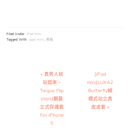
Filed Under:
iPad Mini
Tagged With:
ipad mini
,
開箱
Previous
Next
« 真男人就
[iPad
Post:
Post:
站起來 –
mini]LUXA2
Targus Flip
Butterfly蝴
stand翻蓋
蝶式站立真
立式保護套
皮皮套 »
For iPhone
5