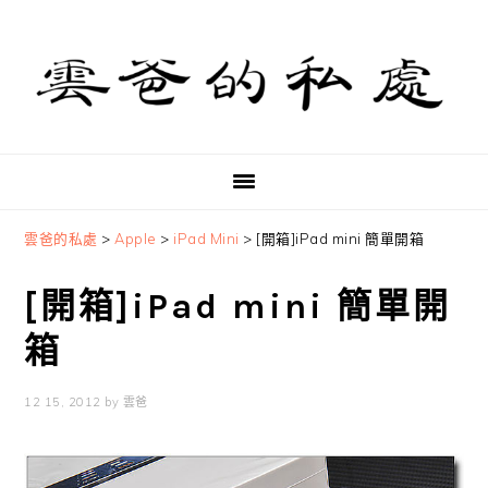
Skip
Skip
Skip
to
to
to
primary
main
primary
navigation
content
sidebar
雲爸的私處
>
Apple
>
iPad Mini
>
[開箱]iPad mini 簡單開箱
[開箱]iPad mini 簡單開
箱
12 15, 2012
by
雲爸