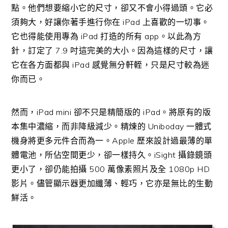
點。他們想要縮小它的尺寸，卻又不會小得過頭。它必
須夠大，好讓你著手進行你在 iPad 上喜歡的一切事。
它也得能使用專為 iPad 打造的所有 app。以此為方
針，訂定了 7.9 吋這完美的大小。因為這樣的尺寸，讓
它在各方面都與 iPad 感覺無分軒輊，只是尺寸較為迷
你而已。
然而，iPad mini 卻不只是精簡版的 iPad。將原有的版
本集中濃縮，而非降級減少。精煉的 Uniboday 一體式
機身將更多元件合而為一。Apple 歷來設計過最薄的單
體電池，所佔空間更少，卻一樣持久。iSight 攝錄鏡頭
更小了，卻仍能拍攝 500 萬像素照片及全 1080p HD
影片。儘管顯示器更加纖薄、輕巧，它亦是無比的生動
鮮活。