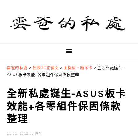
Skip
Skip
Skip
to
to
to
primary
main
primary
navigation
content
sidebar
雲爸的私處
>
各類3C開箱文
>
主機板、顯示卡
>
全新私處誕生-
ASUS板卡效能+各零組件保固條款整理
全新私處誕生-ASUS板卡
效能+各零組件保固條款
整理
11 01, 2012
by
雲爸