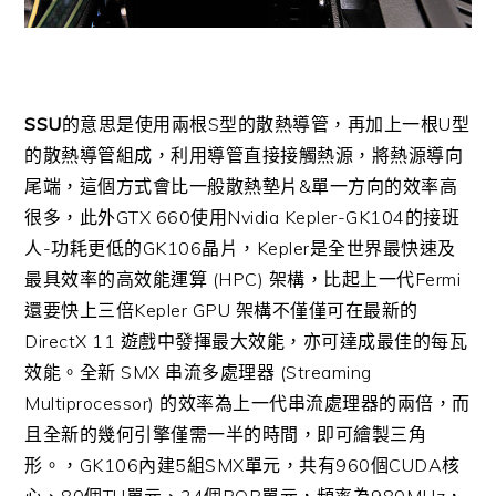
SSU
的意思是使用兩根S型的散熱導管，再加上一根U型
的散熱導管組成，利用導管直接接觸熱源，將熱源導向
尾端，這個方式會比一般散熱墊片&單一方向的效率高
很多，此外GTX 660使用Nvidia Kepler-GK104的接班
人-功耗更低的GK106晶片，Kepler是全世界最快速及
最具效率的高效能運算 (HPC) 架構，比起上一代Fermi
還要快上三倍
Kepler GPU 架構不僅僅可在最新的
DirectX 11 遊戲中發揮最大效能，亦可達成最佳的每瓦
效能。全新 SMX 串流多處理器 (Streaming
Multiprocessor) 的效率為上一代串流處理器的兩倍，而
且全新的幾何引擎僅需一半的時間，即可繪製三角
形。
，
GK106內建5組SMX單元，共有960個CUDA核
心、80個TU單元、24個ROP單元，頻率為980MHz，