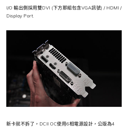
I/O 輸出側採用雙DVI (下方那組包含VGA訊號) / HDMI /
Display Port.
新卡就不拆了，DCII OC使用6相電源設計，公版為4