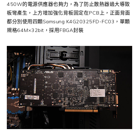
450W的電源供應器也夠力，為了防止散熱器過大導致
板彎產生，上方增加強化背板固定在PCB上，正面背面
都分別使用四顆
Samsung K4G20325FD-FC03
，單顆
規格64M×32bit，採用FBGA封裝