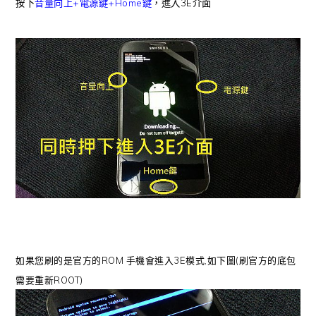
按下
音量向上+電源鍵+Home鍵
，進入3E介面
如果您刷的是官方的ROM 手機會進入3E模式,如下圖(刷官方的底包
需要重新ROOT)