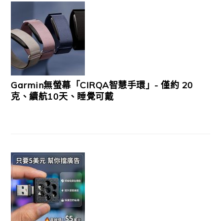
Garmin無螢幕「CIRQA智慧手環」- 僅約 20
克、續航10天、睡覺可戴