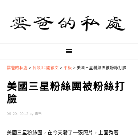
Skip
Skip
Skip
to
to
to
primary
main
primary
navigation
content
sidebar
雲爸的私處
>
各類3C開箱文
>
平板
>
美國三星粉絲團被粉絲打臉
美國三星粉絲團被粉絲打
臉
09 20, 2012
by
雲爸
美國三星粉絲團，在今天發了一張照片，上面秀著