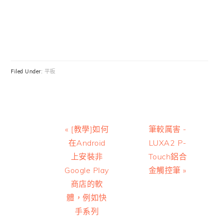
Filed Under:
平板
Previous
Next
« [教學]如何
筆較厲害 -
Post:
Post:
在Android
LUXA2 P-
上安裝非
Touch鋁合
Google Play
金觸控筆 »
商店的軟
體，例如快
手系列