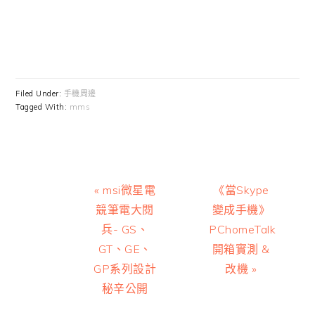
Filed Under:
手機周邊
Tagged With:
mms
Previous
Next
« msi微星電
《當Skype
Post:
Post:
競筆電大閱
變成手機》
兵- GS、
PChomeTalk
GT、GE、
開箱實測 &
GP系列設計
改機 »
秘辛公開