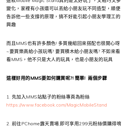
這款Mobile Magic Stand真的是太好玩了，又輕巧又多
變化，家裡有小孩還可以丟給小朋友玩不同造型，順便
告訴他一些支撐的原理，搞不好能引起小朋友學理工的
興趣
而且MMS也有許多顏色! 多買幾組回來搭配也很開心呀
~要買樂高給小孩玩嗎? 要買積木給小朋友嗎? 不如來看
看MMS，他不只是大人的玩具，也是小朋友的玩具
這樣好用的MMS要如何購買呢?! 簡單! 兩個步驟
1. 先加入MMS站點子的粉絲專頁為粉絲
https://www.facebook.com/MagicMobileStand
2. 前往PChome露天賣場,即可享用
299
元粉絲價購得唷