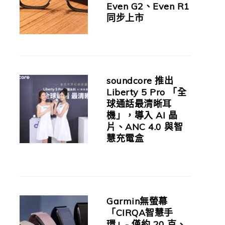
Even G2、Even R1
同步上市
soundcore 推出
Liberty 5 Pro 「全
球通話最清晰耳
機」，導入 AI 晶
片、ANC 4.0 與智
慧充電盒
Garmin無螢幕
「CIRQA智慧手
環」- 僅約 20 克、