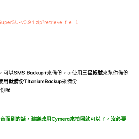
uperSU-v0.94.zip?retrieve_file=1
目，可以
SMS Backup+
來備份，or使用
三星帳號
來幫你備份
可使用
鈦備份TitaniumBackup
來備份
備份喔！
而刷的話，建議改用Cymera來拍照就可以了，沒必要