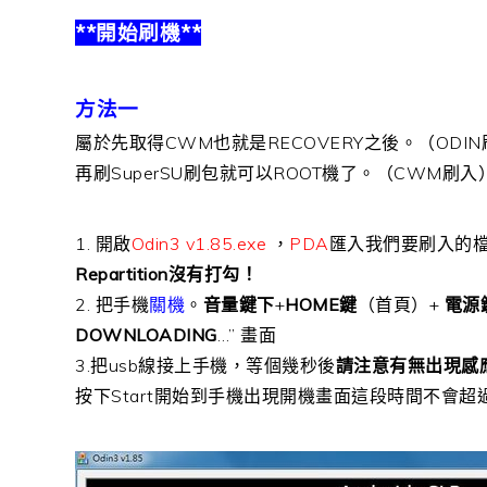
**開始刷機**
方法一
屬於先取得CWM也就是RECOVERY之後。（ODI
再刷SuperSU刷包就可以ROOT機了。（CWM刷入
1. 開啟
Odin3 v1.85.exe
，
PDA
匯入我們要刷入的
Repartition沒有打勾！
2. 把手機
關機
。
音量鍵下
+
HOME鍵
（首頁）+
電源
DOWNLOADING
…” 畫面
3.把usb線接上手機，等個幾秒後
請注意有無出現感
按下Start開始到手機出現開機畫面這段時間不會超