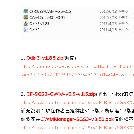
1.
Odin3-v1.85.zip
(解開)
http://forum.xda-developers.com/attachment.php?
s=53df159d77f099f6723945131614048c&att
2.
CF-SGS3-CWM-v5.5-v1.5.zip
(解出一個tar的檔
http://download.chainfire.eu/195/CF-Root/SGS3/
補充說明：現在作者已經釋出v1.5版，所以若1.2
你要安裝
CWMManager-SGS3-v3.50.apk
這個檔案
http://download.chainfire.eu/190/CF-Root/SGS3