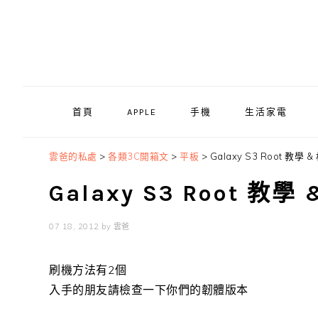
Skip
Skip
Skip
to
to
to
primary
main
primary
navigation
content
sidebar
首頁
APPLE
手機
生活家電
雲爸的私處
>
各類3C開箱文
>
平板
>
Galaxy S3 Root 教
Galaxy S3 Root 
07 18, 2012
by
雲爸
刷機方法有2個
入手的朋友請檢查一下你們的韌體版本