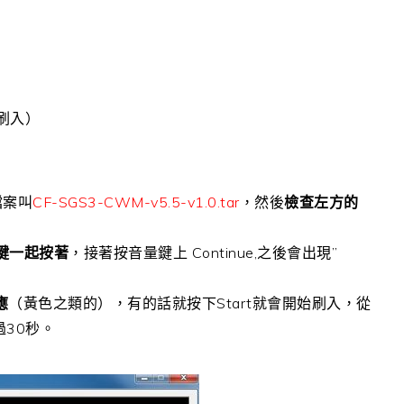
N刷入）
）
檔案叫
CF-SGS3-CWM-v5.5-v1.0.tar
，然後
檢查左方的
鍵一起按著
，接著按音量鍵上 Continue,之後會出現”
應
（黃色之類的），有的話就按下Start就會開始刷入，從
過30秒。