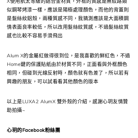
X使用航太等級的鋁合金材質，外框的質感是無紋路類
似鋼琴烤漆一樣，應該是陽極處理顏色，而他的背蓋則
是髮絲紋鋁殼，兩種質感不同，我猜測應該是大面積鋼
情表面良率較低，所以改用髮絲紋質感，不過髮絲紋質
感也比較不容易手滑飛出
Alum X的金屬紅做得很到位，是我喜歡的鮮紅色，不過
Home鍵的保護貼紙由於材質不同，正面看與外框顏色
相同，但碰到光線反射時，顏色就有色差了，所以若有
興趣的朋友，可以試看看其他顏色的版本
以上是LUXA2 AlumX 雙外殼的介紹，感謝心玥友情贊
助拍攝~
心玥的Facebook粉絲團