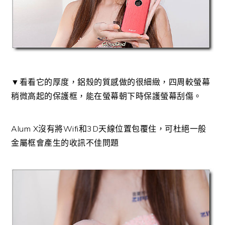
▼看看它的厚度，鋁殼的質感做的很細緻，四周較螢幕
稍微高起的保護框，能在螢幕朝下時保護螢幕刮傷。
Alum X沒有將Wifi和3D天線位置包覆住，可杜絕一般
金屬框會產生的收訊不佳問題