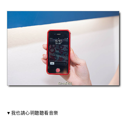
▼我也請心玥聽聽看音樂