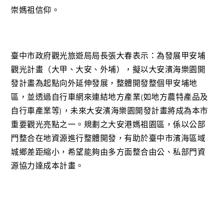
崇媽祖信仰。
臺中市政府觀光旅遊局局長張大春表示：為發展甲安埔
觀光
計畫（大甲、大安、外埔），擬以大安濱海樂園開
發計畫為
起點向外延伸發展，整體開發整個甲安埔地
區，並透過自行
車網來連結地方產業(如地方農特產品及
自行車產業等)，
未來大安濱海樂園開發計畫將成為本市
重要觀光亮點之一。
規劃之大安港媽祖園區，係以公部
門整合在地資源進行整體
開發，有助於臺中市濱海區域
城鄉差距縮小，希望能夠由多
方面整合由公、私部門資
源協力達成本計畫。