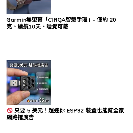
Garmin無螢幕「CIRQA智慧手環」- 僅約 20
克、續航10天、睡覺可戴
只要 5 美元！超迷你 ESP32 裝置也能幫全家
網路擋廣告