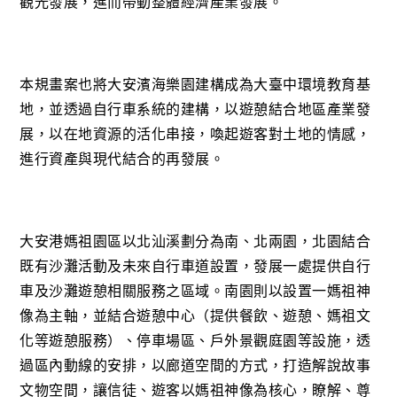
觀光發展，進而帶動整體
經濟產業發展。
本規畫案也將大安濱海樂園建構成為大臺中環境教育基
地，
並透過自行車系統的建構，以遊憩結合地區產業發
展，以在
地資源的活化串接，喚起遊客對土地的情感，
進行資產與現
代結合的再發展。
大安港媽祖園區以北汕溪劃分為南、北兩園，北園結合
既有
沙灘活動及未來自行車道設置，發展一處提供自行
車及沙灘
遊憩相關服務之區域。南園則以設置一媽祖神
像為主軸，並
結合遊憩中心（提供餐飲、遊憩、媽祖文
化等遊憩服務）、
停車場區、戶外景觀庭園等設施，透
過區內動線的安排，以
廊道空間的方式，打造解說故事
文物空間，讓信徒、遊客以
媽祖神像為核心，瞭解、尊