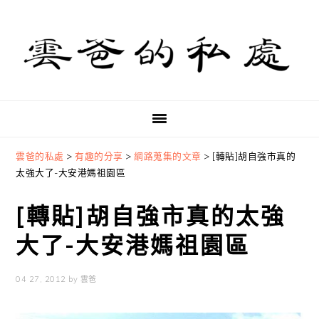
Skip
Skip
Skip
to
to
to
primary
main
primary
navigation
content
sidebar
雲爸的私處
>
有趣的分享
>
網路蒐集的文章
>
[轉貼]胡自強市真的
太強大了-大安港媽祖園區
[轉貼]胡自強市真的太強
大了-大安港媽祖園區
04 27, 2012
by
雲爸