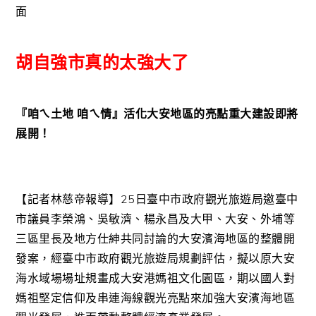
面
胡自強市真的太強大了
『咱ㄟ土地 咱ㄟ情』活化大安地區的亮點重大建設即將
展開！
【記者林慈帝報導】25日臺中市政府觀光旅遊局邀臺中
市
議員李榮鴻、吳敏濟、楊永昌及大甲、大安、外埔等
三區里
長及地方仕紳共同討論的大安濱海地區的整體開
發案，經臺
中市政府觀光旅遊局規劃評估，擬以原大安
海水域場場址規
畫成大安港媽祖文化園區，期以國人對
媽祖堅定信仰及串連
海線觀光亮點來加強大安濱海地區