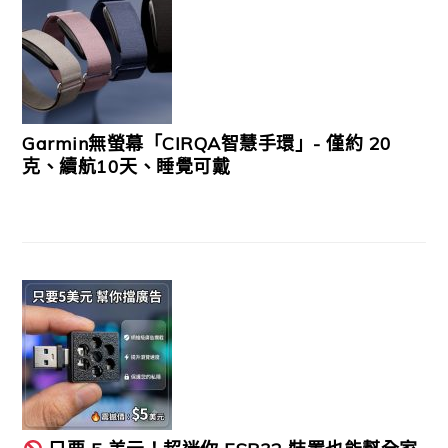
Garmin無螢幕「CIRQA智慧手環」- 僅約 20
克、續航10天、睡覺可戴