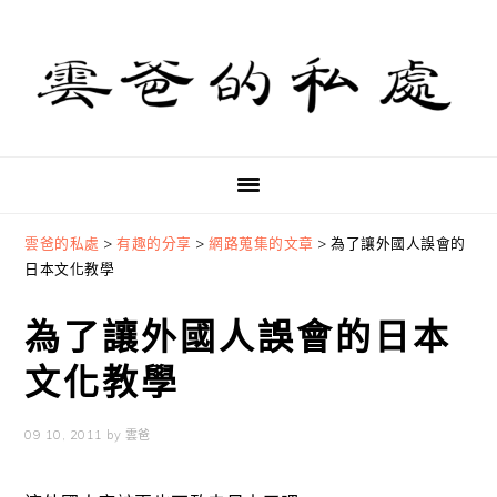
Skip
Skip
Skip
to
to
to
primary
main
primary
navigation
content
sidebar
雲爸的私處
>
有趣的分享
>
網路蒐集的文章
>
為了讓外國人誤會的
日本文化教學
為了讓外國人誤會的日本
文化教學
09 10, 2011
by
雲爸