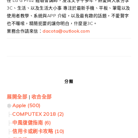
任 LG G Pro2 體驗會講師，浸淫文字十多年，熱愛與大家分享
3C、生活、以及生活大小事 專注於最新手機、平板、筆電以及
使用者教學、系統與APP 介紹，以及最有趣的話題，不愛贅字
也不囉嗦，精簡扼要的讓你明白，什麼是3C。
業務合作請來信：
dacota@outlook.com
分類
展開全部
|
收合全部
Apple (500)
COMPUTEX 2018 (2)
中風復健指南 (6)
信用卡或刷卡攻略 (10)