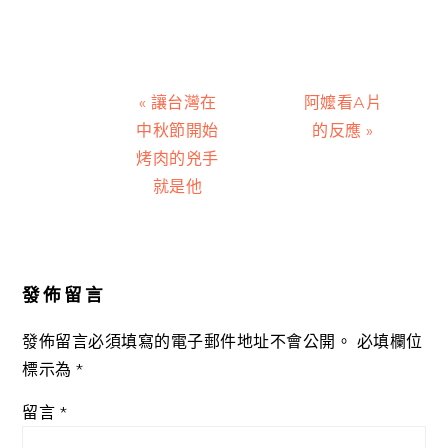
Previous
Next
« 讓台灣在
阿嬤看A片
Post:
Post:
中秋節開始
的反應 »
烤肉的兇手
就是他
Reader
Interactions
發佈留言
發佈留言必須填寫的電子郵件地址不會公開。
必填欄位
標示為
*
留言
*