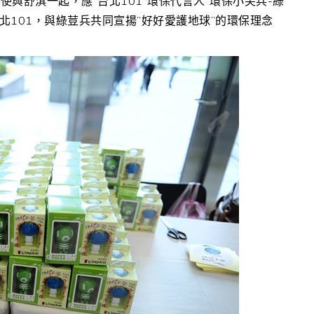
與舒淇一起，應”台北101″環保代言人”環保小尖兵-綠
北101，與綠荳兵共同宣揚”好好愛護地球”的環保理念