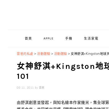
Skip
Skip
Skip
to
to
to
primary
main
primary
navigation
content
sidebar
首頁
APPLE
手機
生活家電
雲爸的私處
>
活動體驗
>
活動體驗
>
女神舒淇+Kingston地球天
女神舒淇+Kingston地
101
08 11, 2011
by
雲爸
由舒淇創意並發起，與知名繪本作家幾米，集全球