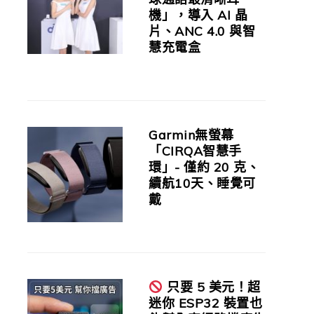
機」，導入 AI 晶
片、ANC 4.0 與智
慧充電盒
Garmin無螢幕
「CIRQA智慧手
環」- 僅約 20 克、
續航10天、睡覺可
戴
只要 5 美元！超
迷你 ESP32 裝置也