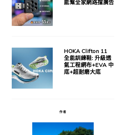
能幫全家網路擋廣告
HOKA Clifton 11
全能訓練鞋: 升級透
氣工程網布+EVA 中
底+超耐磨大底
作者