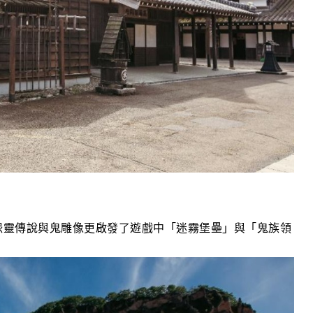
怨靈傳說與鬼雕像更啟發了遊戲中「迷霧堡壘」與「鬼族領