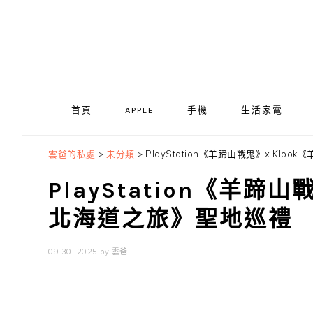
Skip
Skip
Skip
to
to
to
primary
main
primary
navigation
content
sidebar
首頁
APPLE
手機
生活家電
雲爸的私處
>
未分類
>
PlayStation《羊蹄山戰鬼》x Klo
PlayStation《羊蹄
北海道之旅》聖地巡禮
09 30, 2025
by
雲爸