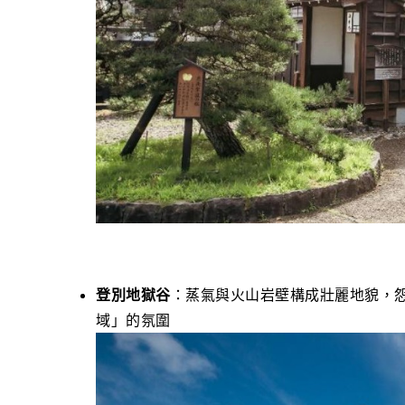
登別地獄谷
：蒸氣與火山岩壁構成壯麗地貌，
域」的氛圍