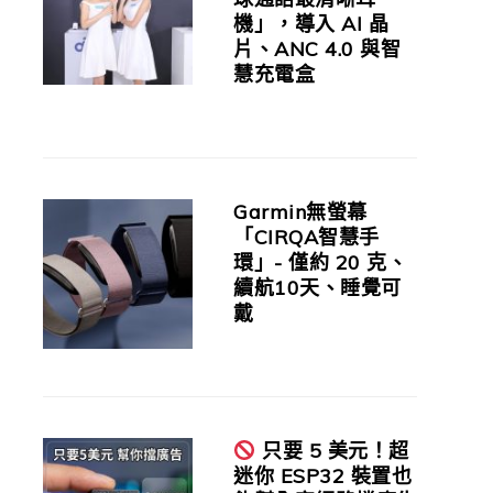
機」，導入 AI 晶
片、ANC 4.0 與智
慧充電盒
Garmin無螢幕
「CIRQA智慧手
環」- 僅約 20 克、
續航10天、睡覺可
戴
只要 5 美元！超
迷你 ESP32 裝置也