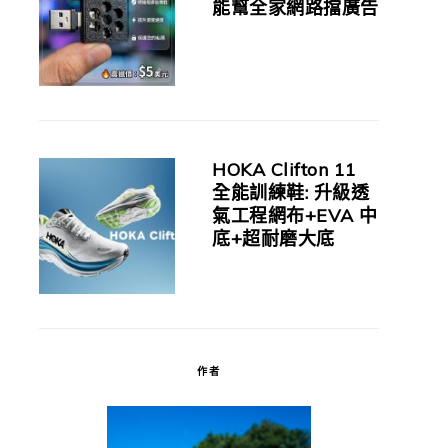
能幫全家網路擋廣告
HOKA Clifton 11
全能訓練鞋: 升級透
氣工程網布+EVA 中
底+超耐磨大底
作者