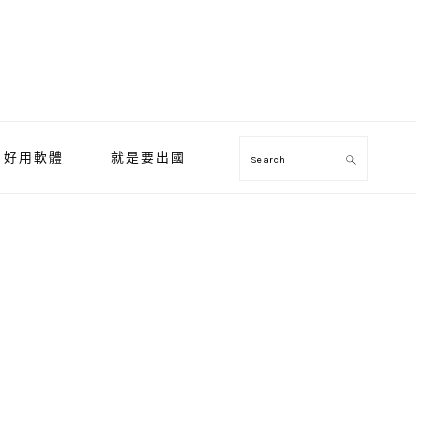
好用軟體
就是要出國
Search
Primary
Sidebar