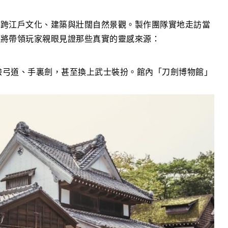
橫跨江戶文化、建築與壯闊自然景觀。製作團隊實地走訪當
，將帶領玩家親眼見證那些真實的靈感來源：
驗弓道、手裏劍，甚至換上武士裝扮。館內「刀劍博物館」