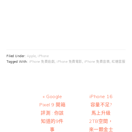
Filed Under:
Apple
,
iPhone
Tagged With:
iPhone 免費追劇
,
iPhone 免費電影
,
iPhone 免費音樂
,
紅糖雲服
Previous
Next
« Google
iPhone 16
Post:
Post:
Pixel 9 開箱
容量不足?
評測 : 你該
馬上升級
知道的9件
2TB空間，
事
來一顆金士