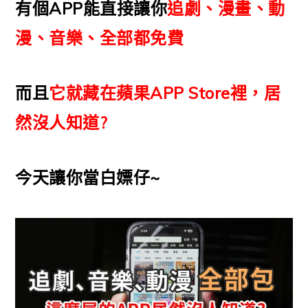
有個APP能直接讓你
追劇、漫畫、動
漫、音樂、全部都免費
而且
它就藏在蘋果APP Store裡，居
然沒人知道?
今天讓你當白嫖仔~