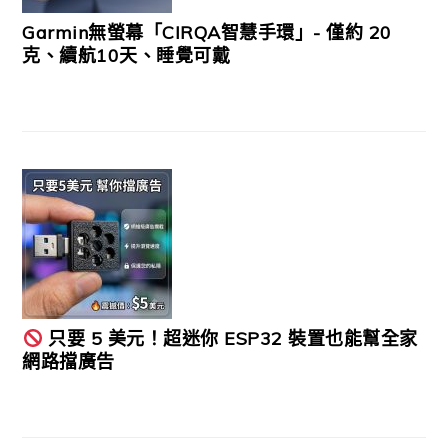
Garmin無螢幕「CIRQA智慧手環」- 僅約 20
克、續航10天、睡覺可戴
只要 5 美元！超迷你 ESP32 裝置也能幫全家
網路擋廣告