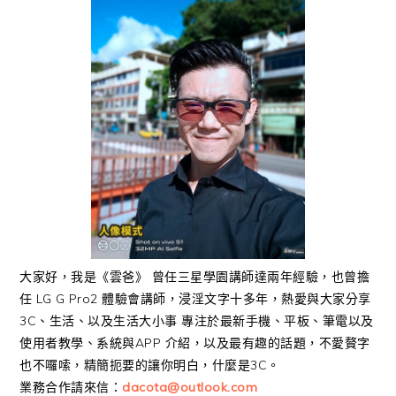
大家好，我是《雲爸》 曾任三星學園講師達兩年經驗，也曾擔
任 LG G Pro2 體驗會講師，浸淫文字十多年，熱愛與大家分享
3C、生活、以及生活大小事 專注於最新手機、平板、筆電以及
使用者教學、系統與APP 介紹，以及最有趣的話題，不愛贅字
也不囉嗦，精簡扼要的讓你明白，什麼是3C。
業務合作請來信：
dacota@outlook.com