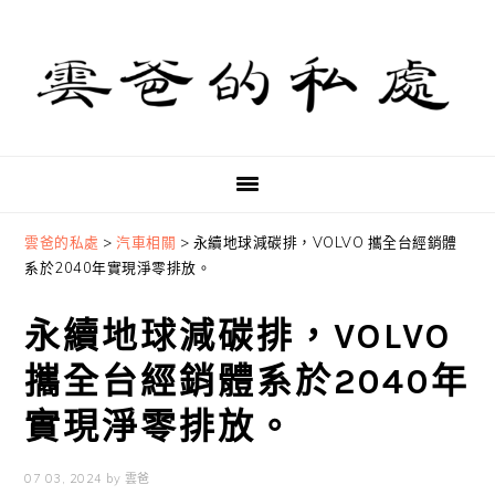
Skip
Skip
Skip
to
to
to
primary
main
primary
navigation
content
sidebar
雲爸的私處
>
汽車相關
>
永續地球減碳排，VOLVO 攜全台經銷體
系於2040年實現淨零排放。
永續地球減碳排，VOLVO
攜全台經銷體系於2040年
實現淨零排放。
07 03, 2024
by
雲爸