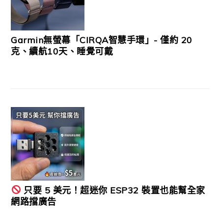
Garmin無螢幕「CIRQA智慧手環」- 僅約 20
克、續航10天、睡覺可戴
只要 5 美元！超迷你 ESP32 裝置也能幫全家
網路擋廣告