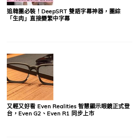
追韓團必裝！DeepSRT 雙語字幕神器，團綜
「生肉」直接變繁中字幕
又輕又好看 Even Realities 智慧顯示眼鏡正式登
台，Even G2、Even R1 同步上市