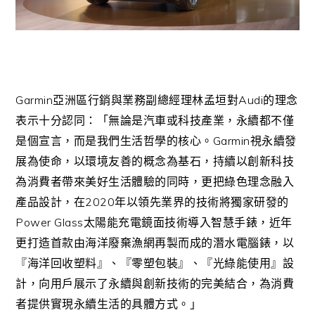
Garmin
Audi
亞洲區行銷與業務副總經理林孟垣對
的理念
表示十分認同：「無論是汽車或科技產業，永續都不僅
Garmin
是個宣言，而是我們生活哲學的核心。
視永續發
展為使命，以環境友善的概念為基石，持續以創新科技
為消費者帶來美好生活體驗的同時，更把綠色理念融入
2020
產品設計，在
年以領先業界的技術將獨家研發的
Power Glass
太陽能充電鏡面技術導入智慧手錶，近年
更打造首款由海洋廢棄漁網再製而成的潛水電腦錶，以
『海洋回收塑料』、『零塑包裝』、『光綠能使用』設
計，向用戶展示了永續與創新技術的完美結合，為消費
者提供實現永續生活的具體方式。」