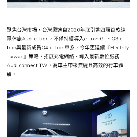
2020
聚焦台灣市場，台灣奧迪自
年底引進四環首款純
Audi e-tron
e-tron GT
Q8 e-
電休旅
，不僅持續導入
、
tron
Q4 e-tron
Electrify
與最新成員
車系，今年更延續『
Taiwan
』策略，拓展充電網絡、導入最新數位服務
Audi connect TW
，為車主帶來無縫且高效的行車體
驗。