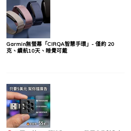
Garmin無螢幕「CIRQA智慧手環」- 僅約 20
克、續航10天、睡覺可戴