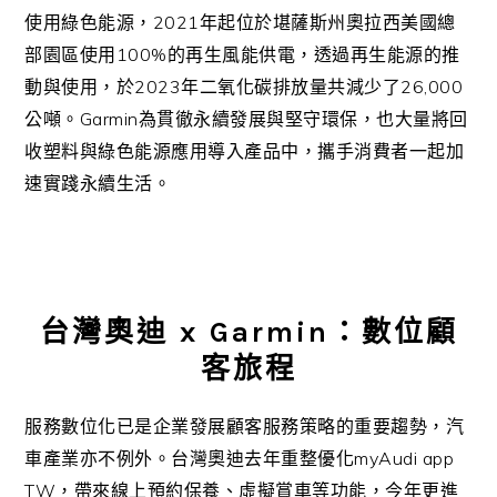
2021
使用綠色能源，
年起位於堪薩斯州奧拉西美國總
100%
部園區使用
的再生風能供電，透過再生能源的推
2023
26,000
動與使用，於
年二氧化碳排放量共減少了
Garmin
公噸。
為貫徹永續發展與堅守環保，也大量將回
收塑料與綠色能源應用導入產品中，攜手消費者一起加
速實踐永續生活。
台灣奧迪
x Garmin
：數位顧
客旅程
服務數位化已是企業發展顧客服務策略的重要趨勢，汽
myAudi app
車產業亦不例外。台灣奧迪去年重整優化
TW
，帶來線上預約保養、虛擬賞車等功能，今年更進