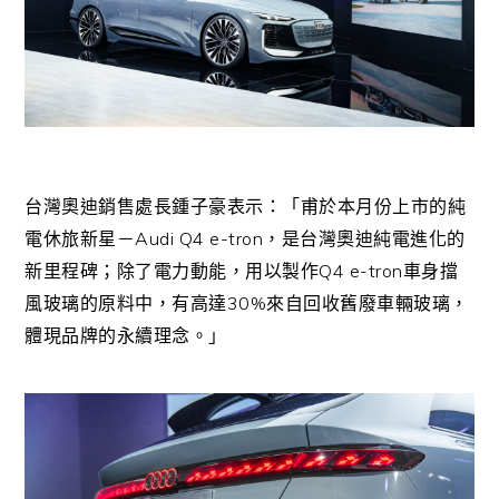
台灣奧迪銷售處長鍾子豪
表示：「甫於本月份上市的純
Audi Q4 e-tron
電休旅新星－
，是台灣奧迪純電進化的
Q4 e-tron
新里程碑；除了電力動能，用以製作
車身擋
30%
風玻璃的原料中，有高達
來自回收舊廢車輛玻璃，
體現品牌的永續理念。」