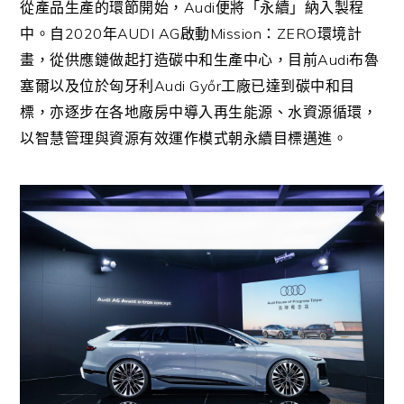
Audi
從產品生產的環節開始，
便將「永續」納入製程
2020
AUDI AG
Mission
ZERO
中。自
年
啟動
：
環境計
Audi
畫，從供應鏈做起打造碳中和生產中心，目前
布魯
Audi Gy
ő
r
塞爾以及位於匈牙利
工廠已達到碳中和目
標，亦逐步在各地廠房中導入再生能源、水資源循環，
以智慧管理與資源有效運作模式朝永續目標邁進。