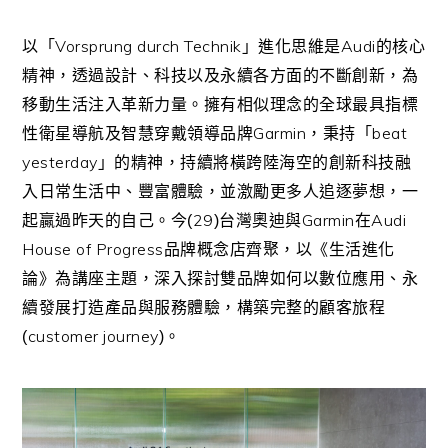
Vorsprung durch Technik
Audi
以「
」進化思維是
的核心
精神，透過設計、科技以及永續各方面的不斷創新，為
移動生活注入革新力量。擁有相似理念的全球最具指標
Garmin
beat
性衛星導航及智慧穿戴領導品牌
，秉持「
yesterday
」的精神，持續將橫跨陸海空的創新科技融
入日常生活中、豐富體驗，並激勵更多人追逐夢想，一
29
Garmin
Audi
起贏過昨天的自己。今
(
)
台灣奧迪與
在
House of Progress
品牌概念店齊聚，以《生活進化
論》為講座主題，深入探討雙品牌如何以數位應用、永
續發展打造產品與服務體驗，構築完整的顧客旅程
customer journey
(
)
。