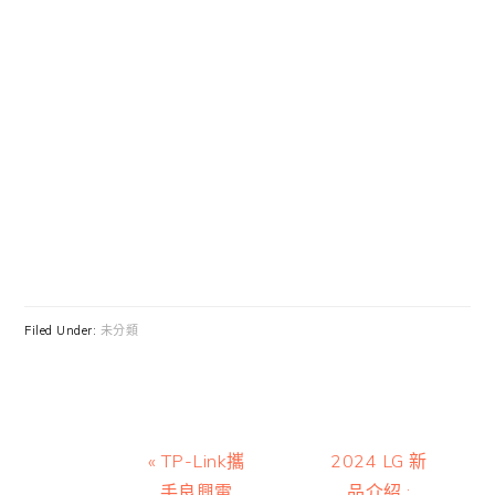
Filed Under:
未分類
Previous
Next
« TP-Link攜
2024 LG 新
Post:
Post:
手良興電
品介紹 :