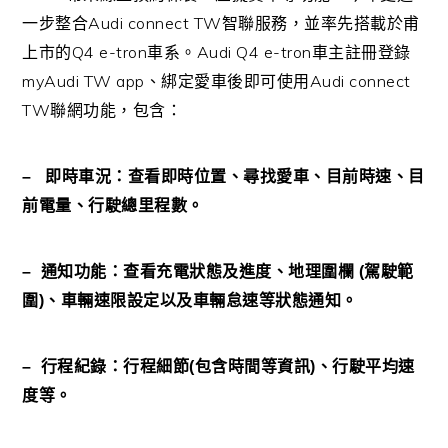
Audi connect TW
一步整合
智聯服務，並率先搭載於甫
Q4 e-tron
Audi Q4 e-tron
上市的
車系。
車主註冊登錄
myAudi TW app
Audi connect
、綁定愛車後即可使用
TW
聯網功能，包含：
–
即時車況：查看即時位置、尋找愛車、目前時速、目
前電量、行駛總里程數。
–
通知功能：查看充電狀態及進度、地理圍欄
(
駕駛範
圍
)
、車輛速限設定以及車輛怠速等狀態通知。
–
行程紀錄：行程細節
(
包含時間等資訊
)
、行駛平均速
度等。